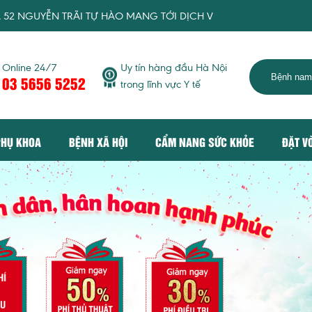
ỄN TRÃI TỰ HÀO MANG TỚI DỊCH VỤ KHÁM CHỮA BỆNH TIÊU C
Online 24/7
Uy tín hàng đầu Hà Nội
03 5656 5252
trong lĩnh vực Y tế
PHỤ KHOA
BỆNH XÃ HỘI
CẨM NANG SỨC KHỎE
ĐẶT V