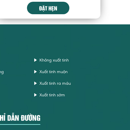
ĐẶT HẸN
Không xuất tinh
ng
Xuất tinh muộn
Xuất tinh ra máu
Xuất tinh sớm
HỈ DẪN ĐƯỜNG