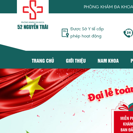
PHÒNG KHÁM ĐA KHOA 52 NGUY
Được Sở Y tế cấp
phép hoạt động
TRANG CHỦ
GIỚI THIỆU
NAM KHOA