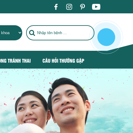
HUẨN QUỐC TẾ, TRỞ THÀNH ĐỊA CHỈ CHĂM SÓC SỨC KHỎE HÀN
ÒNG TRÁNH THAI
CÂU HỎI THƯỜNG GẶP