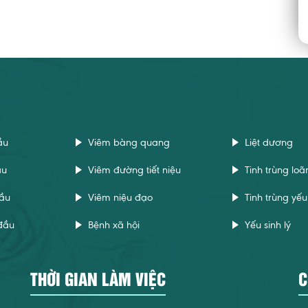
ầu
Viêm bàng quang
Liệt dương
ầu
Viêm đường tiết niệu
Tinh trùng loã
ầu
Viêm niệu đạo
Tinh trùng yếu
đầu
Bệnh xã hội
Yếu sinh lý
THỜI GIAN LÀM VIỆC
C