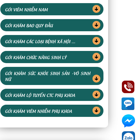
GÓI VIÊM NHIỄM NAM
GÓI KHÁM BAO QUY ĐẦU
GÓI KHÁM CÁC LOẠI BỆNH XÃ HỘI ...
GÓI KHÁM CHỨC NĂNG SINH LÝ
GÓI KHÁM SỨC KHỎE SINH SẢN -VÔ SINH
NỮ
GÓI KHÁM LỘ TUYẾN CTC PHỤ KHOA
GÓI KHÁM VIÊM NHIỄM PHỤ KHOA