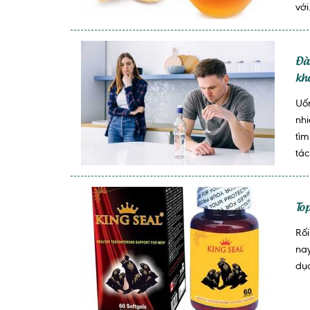
với.
Đà
kh
Uố
nh
tìm
tác
To
Rối
na
dục