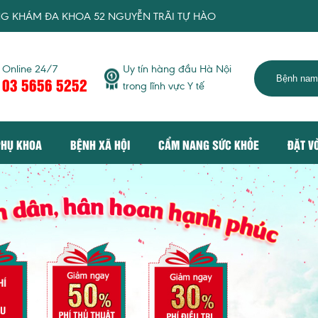
KHOA 52 NGUYỄN TRÃI TỰ HÀO MANG TỚI DỊCH VỤ KHÁM CHỮA
Online 24/7
Uy tín hàng đầu Hà Nội
03 5656 5252
trong lĩnh vực Y tế
PHỤ KHOA
BỆNH XÃ HỘI
CẨM NANG SỨC KHỎE
ĐẶT V