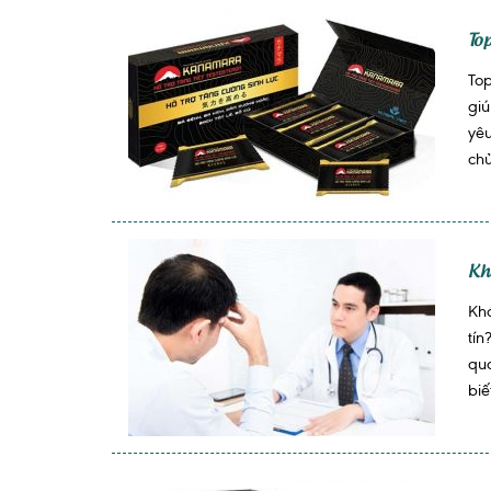
To
Top
gi
yê
chủ
Kh
Khá
tín
qua
biế