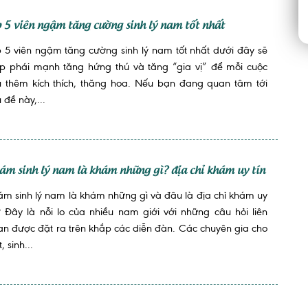
p 5 viên ngậm tăng cường sinh lý nam tốt nhất
 5 viên ngậm tăng cường sinh lý nam tốt nhất dưới đây sẽ
úp phái mạnh tăng hứng thú và tăng “gia vị” để mỗi cuộc
u thêm kích thích, thăng hoa. Nếu bạn đang quan tâm tới
 đề này,...
ám sinh lý nam là khám những gì? địa chỉ khám uy tín
m sinh lý nam là khám những gì và đâu là địa chỉ khám uy
? Đây là nỗi lo của nhiều nam giới với những câu hỏi liên
n được đặt ra trên khắp các diễn đàn. Các chuyên gia cho
t, sinh...