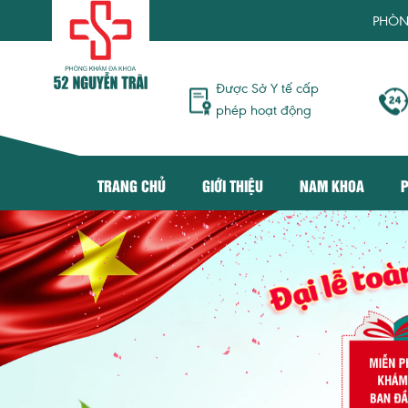
PHÒNG KHÁM ĐA 
Được Sở Y tế cấp
phép hoạt động
TRANG CHỦ
GIỚI THIỆU
NAM KHOA