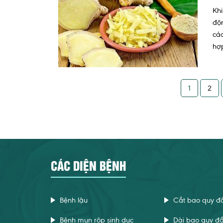
Khi
độ
các
hợp
1
2
CÁC DIỆN BỆNH
Bệnh lậu
Cắt bao quy đ
Bệnh mụn rộp sinh dục
Dài bao quy đ