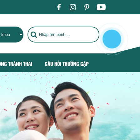
 BỆNH TIÊU CHUẨN QUỐC TẾ, TRỞ THÀNH ĐỊA CHỈ CHĂM SÓC 
ÒNG TRÁNH THAI
CÂU HỎI THƯỜNG GẶP