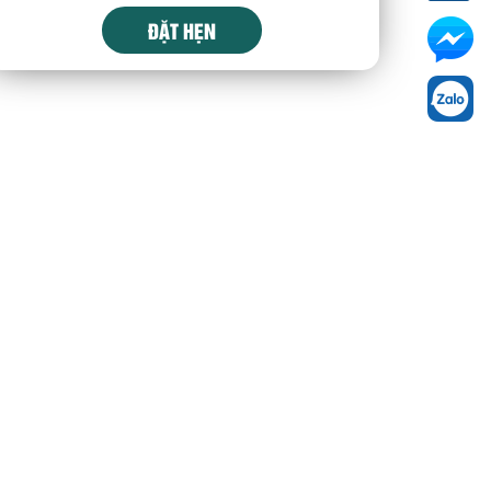
ĐẶT HẸN