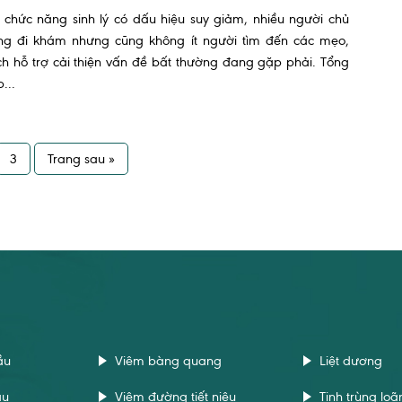
 chức năng sinh lý có dấu hiệu suy giảm, nhiều người chủ
ng đi khám nhưng cũng không ít người tìm đến các mẹo,
h hỗ trợ cải thiện vấn đề bất thường đang gặp phải. Tổng
...
3
Trang sau »
ầu
Viêm bàng quang
Liệt dương
ầu
Viêm đường tiết niệu
Tinh trùng loã