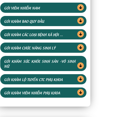
GÓI VIÊM NHIỄM NAM
GÓI KHÁM BAO QUY ĐẦU
GÓI KHÁM CÁC LOẠI BỆNH XÃ HỘI ...
GÓI KHÁM CHỨC NĂNG SINH LÝ
GÓI KHÁM SỨC KHỎE SINH SẢN -VÔ SINH
NỮ
GÓI KHÁM LỘ TUYẾN CTC PHỤ KHOA
GÓI KHÁM VIÊM NHIỄM PHỤ KHOA