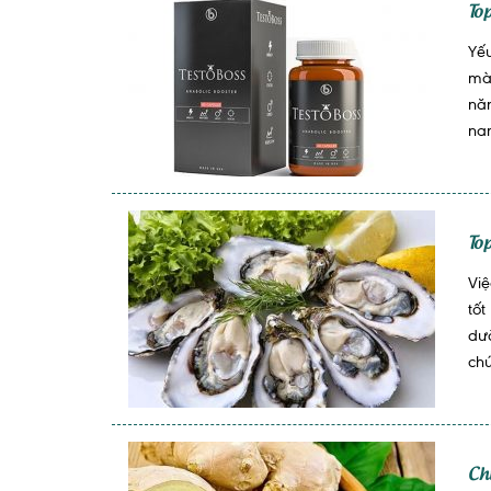
To
Yếu
mà
năn
nam
To
Việ
tốt
dư
chứ
Ch