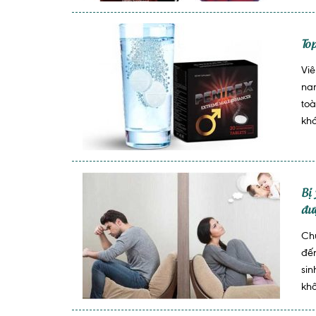
Top
Viê
na
toà
khá
Bị
đư
Chứ
đến
si
kh