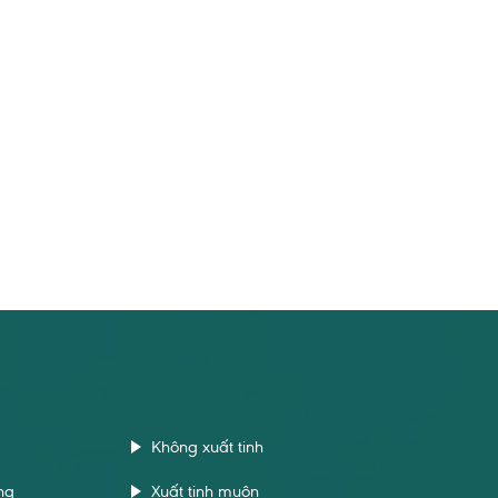
Không xuất tinh
ng
Xuất tinh muộn