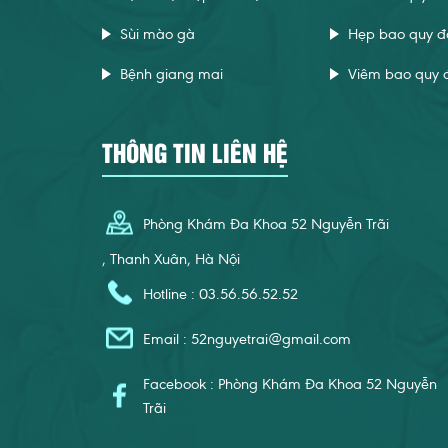
Sùi mào gà
Hẹp bao quy đ
Bệnh giang mai
Viêm bao quy 
THÔNG TIN LIÊN HỆ
Phòng Khám Đa Khoa 52 Nguyễn Trãi
, Thanh Xuân, Hà Nội
Hotline : 03.56.56.52.52
Email :
52nguyetrai@gmail.com
Facebook : Phòng Khám Đa Khoa 52 Nguyễn
Trãi