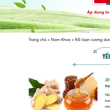
Trang chủ
»
Nam Khoa
»
Rối loạn cương dư
YẾ
10
bạ
Yếu
tr
nhi