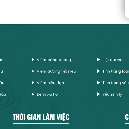
ầu
Viêm bàng quang
Liệt dương
ầu
Viêm đường tiết niệu
Tinh trùng loã
ầu
Viêm niệu đạo
Tinh trùng yếu
đầu
Bệnh xã hội
Yếu sinh lý
THỜI GIAN LÀM VIỆC
C