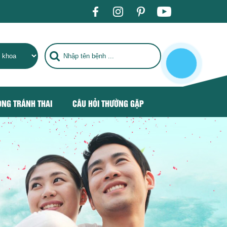
 CHỮA BỆNH TIÊU CHUẨN QUỐC TẾ, TRỞ THÀNH ĐỊA CHỈ CHĂM
ÒNG TRÁNH THAI
CÂU HỎI THƯỜNG GẶP