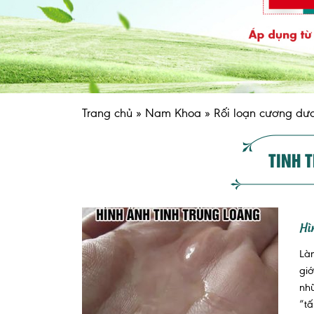
Trang chủ
»
Nam Khoa
»
Rối loạn cương dư
TINH 
Hì
Là
giớ
nhữ
“tấ