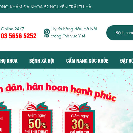
M ĐA KHOA 52 NGUYỄN TRÃI TỰ HÀO MANG TỚI DỊCH VỤ KHÁM
Online 24/7
Uy tín hàng đầu Hà Nội
03 5656 5252
trong lĩnh vực Y tế
PHỤ KHOA
BỆNH XÃ HỘI
CẨM NANG SỨC KHỎE
ĐẶT V