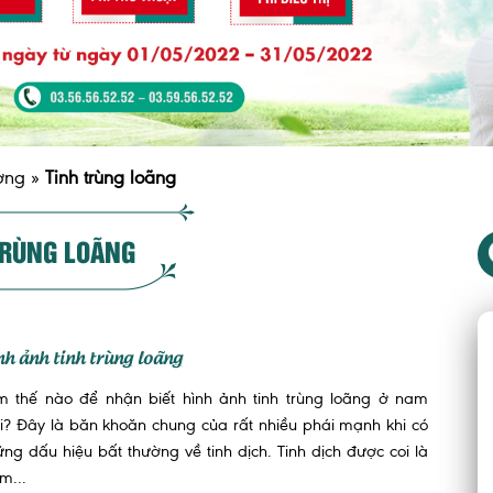
ơng
»
Tinh trùng loãng
TRÙNG LOÃNG
nh ảnh tinh trùng loãng
m thế nào để nhận biết hình ảnh tinh trùng loãng ở nam
i? Đây là băn khoăn chung của rất nhiều phái mạnh khi có
ng dấu hiệu bất thường về tinh dịch. Tinh dịch được coi là
m...