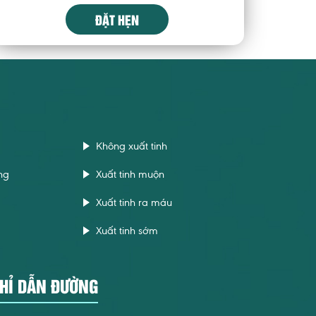
ĐẶT HẸN
Không xuất tinh
ng
Xuất tinh muộn
Xuất tinh ra máu
Xuất tinh sớm
HỈ DẪN ĐƯỜNG