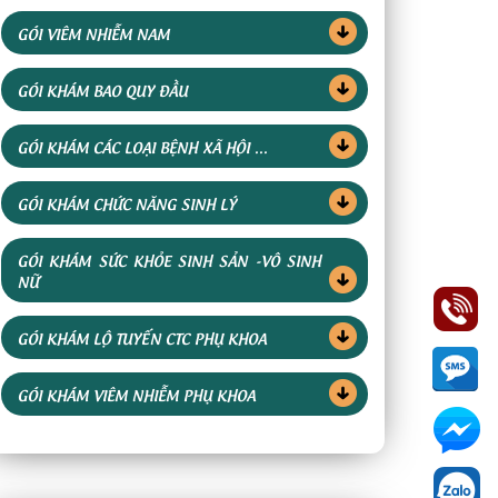
GÓI VIÊM NHIỄM NAM
GÓI KHÁM BAO QUY ĐẦU
GÓI KHÁM CÁC LOẠI BỆNH XÃ HỘI ...
GÓI KHÁM CHỨC NĂNG SINH LÝ
GÓI KHÁM SỨC KHỎE SINH SẢN -VÔ SINH
NỮ
GÓI KHÁM LỘ TUYẾN CTC PHỤ KHOA
GÓI KHÁM VIÊM NHIỄM PHỤ KHOA