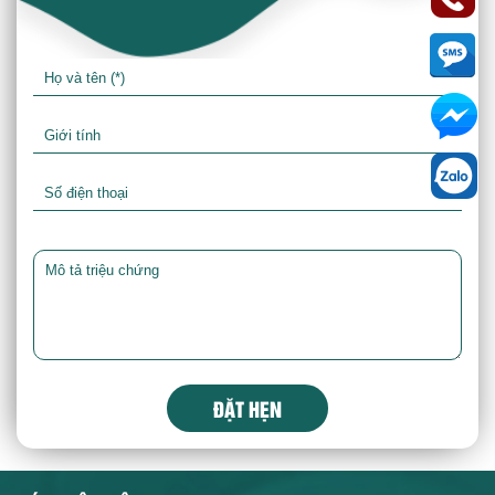
ĐẶT HẸN