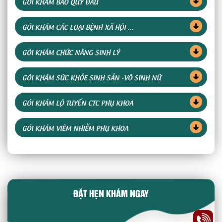
GÓI KHÁM BAO QUY ĐẦU
GÓI KHÁM CÁC LOẠI BỆNH XÃ HỘI ...
GÓI KHÁM CHỨC NĂNG SINH LÝ
GÓI KHÁM SỨC KHỎE SINH SẢN -VÔ SINH NỮ
GÓI KHÁM LỘ TUYẾN CTC PHỤ KHOA
GÓI KHÁM VIÊM NHIỄM PHỤ KHOA
ĐẶT HẸN KHÁM NGAY