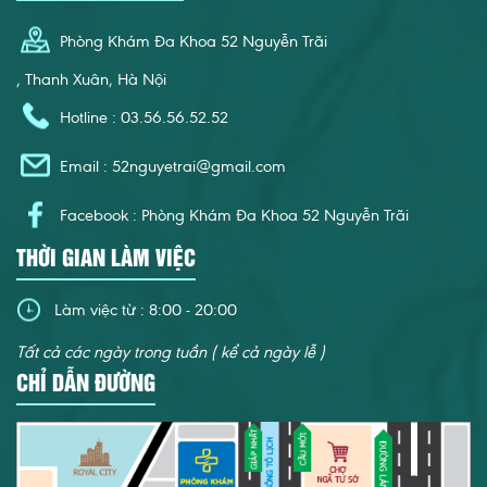
Phòng Khám Đa Khoa 52 Nguyễn Trãi
, Thanh Xuân, Hà Nội
Hotline : 03.56.56.52.52
Email :
52nguyetrai@gmail.com
Facebook : Phòng Khám Đa Khoa 52 Nguyễn Trãi
THỜI GIAN LÀM VIỆC
Làm việc từ : 8:00 - 20:00
Tất cả các ngày trong tuần ( kể cả ngày lễ )
CHỈ DẪN ĐƯỜNG