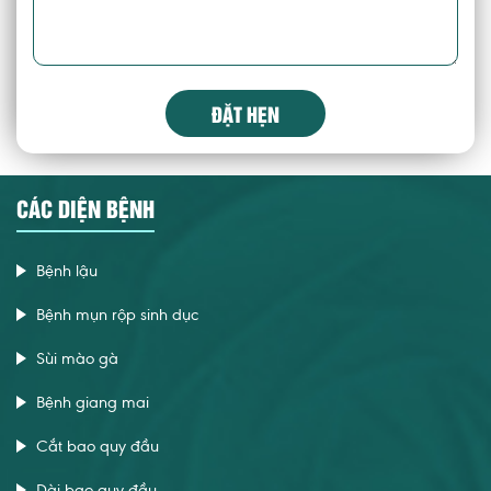
ĐẶT HẸN
CÁC DIỆN BỆNH
Bệnh lậu
Bệnh mụn rộp sinh dục
Sùi mào gà
Bệnh giang mai
Cắt bao quy đầu
Dài bao quy đầu