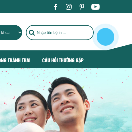
DÂN KHU VỰC HÀ NỘI VÀ CÁC TỈNH THÀNH LÂN CẬN.
ÒNG TRÁNH THAI
CÂU HỎI THƯỜNG GẶP