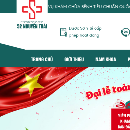
ANG TỚI DỊCH VỤ KHÁM CHỮA BỆNH TIÊU CHUẨN QUỐC TẾ, TR
Được Sở Y tế cấp
phép hoạt động
TRANG CHỦ
GIỚI THIỆU
NAM KHOA