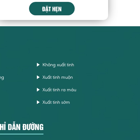
ĐẶT HẸN
Không xuất tinh
ng
Xuất tinh muộn
Xuất tinh ra máu
Xuất tinh sớm
HỈ DẪN ĐƯỜNG