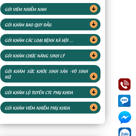
GÓI VIÊM NHIỄM NAM
GÓI KHÁM BAO QUY ĐẦU
GÓI KHÁM CÁC LOẠI BỆNH XÃ HỘI ...
GÓI KHÁM CHỨC NĂNG SINH LÝ
GÓI KHÁM SỨC KHỎE SINH SẢN -VÔ SINH
NỮ
GÓI KHÁM LỘ TUYẾN CTC PHỤ KHOA
GÓI KHÁM VIÊM NHIỄM PHỤ KHOA