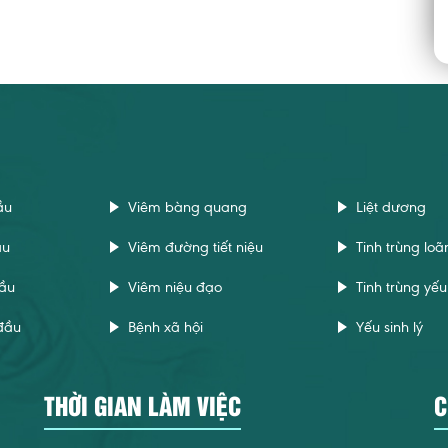
ầu
Viêm bàng quang
Liệt dương
ầu
Viêm đường tiết niệu
Tinh trùng loã
ầu
Viêm niệu đạo
Tinh trùng yếu
đầu
Bệnh xã hội
Yếu sinh lý
THỜI GIAN LÀM VIỆC
C