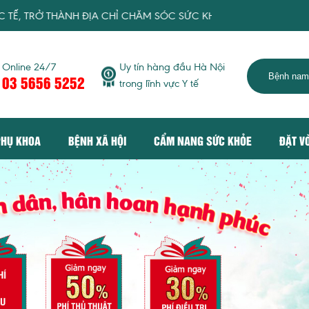
Ở THÀNH ĐỊA CHỈ CHĂM SÓC SỨC KHỎE HÀNG ĐẦU CHO NGƯỜI 
Online 24/7
Uy tín hàng đầu Hà Nội
03 5656 5252
trong lĩnh vực Y tế
PHỤ KHOA
BỆNH XÃ HỘI
CẨM NANG SỨC KHỎE
ĐẶT V