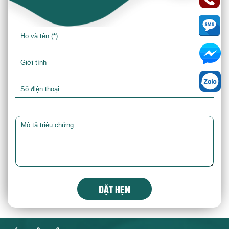
ĐẶT HẸN