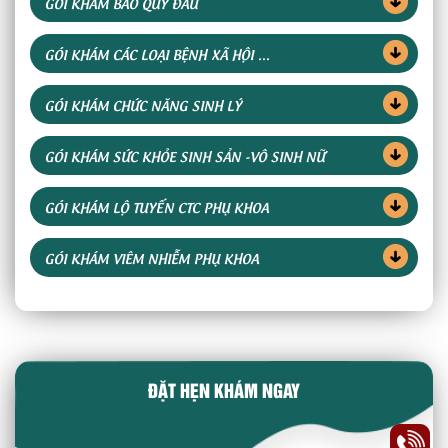
GÓI KHÁM BAO QUY ĐẦU
GÓI KHÁM CÁC LOẠI BỆNH XÃ HỘI ...
GÓI KHÁM CHỨC NĂNG SINH LÝ
GÓI KHÁM SỨC KHỎE SINH SẢN -VÔ SINH NỮ
GÓI KHÁM LỘ TUYẾN CTC PHỤ KHOA
GÓI KHÁM VIÊM NHIỄM PHỤ KHOA
ĐẶT HẸN KHÁM NGAY