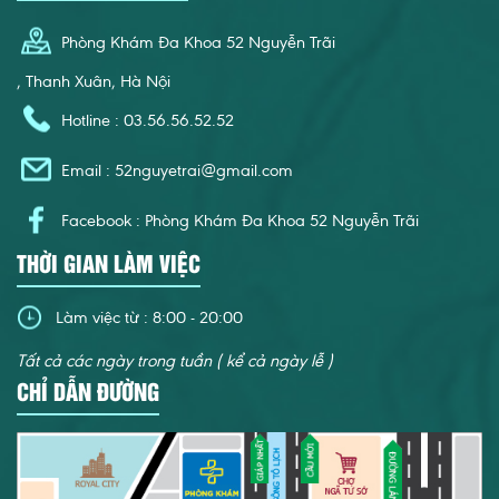
Phòng Khám Đa Khoa 52 Nguyễn Trãi
, Thanh Xuân, Hà Nội
Hotline : 03.56.56.52.52
Email :
52nguyetrai@gmail.com
Facebook : Phòng Khám Đa Khoa 52 Nguyễn Trãi
THỜI GIAN LÀM VIỆC
Làm việc từ : 8:00 - 20:00
Tất cả các ngày trong tuần ( kể cả ngày lễ )
CHỈ DẪN ĐƯỜNG