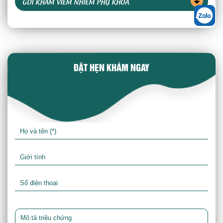
GÓI KHÁM VIÊM NHIỄM PHỤ KHOA
ĐẶT HẸN KHÁM NGAY