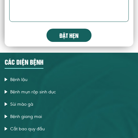
ĐẶT HẸN
CÁC DIỆN BỆNH
Bệnh lậu
Bệnh mụn rộp sinh dục
Sùi mào gà
Bệnh giang mai
Cắt bao quy đầu