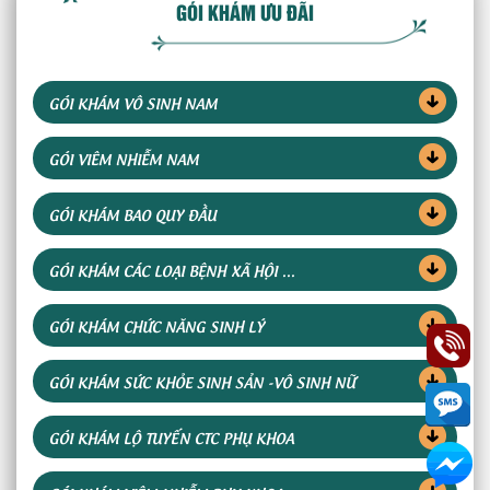
GÓI KHÁM ƯU ĐÃI
GÓI KHÁM VÔ SINH NAM
GÓI VIÊM NHIỄM NAM
GÓI KHÁM BAO QUY ĐẦU
GÓI KHÁM CÁC LOẠI BỆNH XÃ HỘI ...
GÓI KHÁM CHỨC NĂNG SINH LÝ
GÓI KHÁM SỨC KHỎE SINH SẢN -VÔ SINH NỮ
GÓI KHÁM LỘ TUYẾN CTC PHỤ KHOA