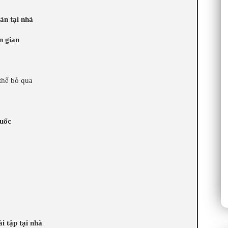
ản tại nhà
n gian
thể bỏ qua
huốc
i tập tại nhà