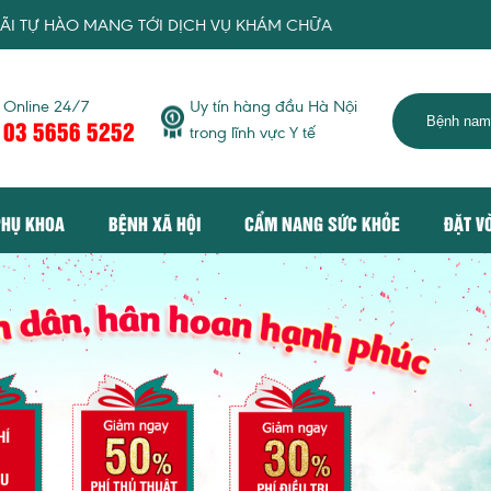
NG TỚI DỊCH VỤ KHÁM CHỮA BỆNH TIÊU CHUẨN QUỐC TẾ, TRỞ
Online 24/7
Uy tín hàng đầu Hà Nội
03 5656 5252
trong lĩnh vực Y tế
PHỤ KHOA
BỆNH XÃ HỘI
CẨM NANG SỨC KHỎE
ĐẶT V