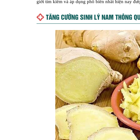
giới tìm kiếm và áp dụng phổ biến nhất hiện nay đượ
TĂNG
CƯỜNG SINH LÝ NAM
THÔNG Q