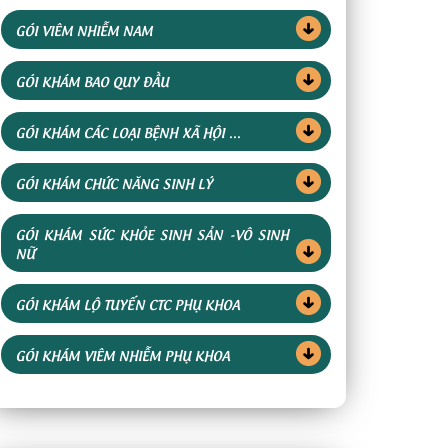
GÓI VIÊM NHIỄM NAM
GÓI KHÁM BAO QUY ĐẦU
GÓI KHÁM CÁC LOẠI BỆNH XÃ HỘI ...
GÓI KHÁM CHỨC NĂNG SINH LÝ
GÓI KHÁM SỨC KHỎE SINH SẢN -VÔ SINH
NỮ
GÓI KHÁM LỘ TUYẾN CTC PHỤ KHOA
GÓI KHÁM VIÊM NHIỄM PHỤ KHOA