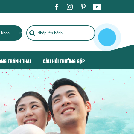
 THÀNH ĐỊA CHỈ CHĂM SÓC SỨC KHỎE HÀNG ĐẦU CHO NGƯỜI D
ÒNG TRÁNH THAI
CÂU HỎI THƯỜNG GẶP