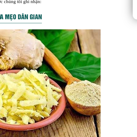
c chúng tôi ghi nhận:
UA MẸO
DÂN GIAN