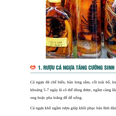
1. RƯỢU CÁ NGỰA
TĂNG CƯỜNG SINH 
Cá ngựa đã chế biến, bàn long sâm, cốt toái bổ, l
khoảng 5-7 ngày là có thể dùng được, ngâm càng lâu
ong hoặc pha loãng để dễ uống.
Cá ngựa khô ngâm rượu giúp khôi phục bản lĩnh đàn 