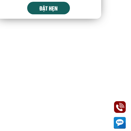
ĐẶT HẸN