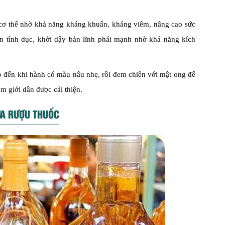
 cơ thể nhờ khả năng kháng khuẩn, kháng viêm, nâng cao sức
n tình dục, khởi dậy bản lĩnh phái mạnh nhờ khả năng kích
hỏ đến khi hành có màu nâu nhẹ, rồi đem chiên với mật ong để
am giới dần được cải thiện.
UA RƯỢU
THUỐC