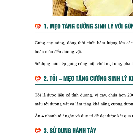
1. MẸO TĂNG
CƯỜNG
SINH LÝ VỚI GỪ
Gừng cay nóng, đồng thời chứa hàm lượng lớn các h
hoàn máu đến dương vật.
Sử dụng nước ép gừng cùng một chút mật ong, pha t
2. TỎI – MẸO TĂNG
CƯỜNG
SINH LÝ K
Tỏi là dược liệu có tính dương, vị cay, chứa hơn 20
máu tới dương vật và làm tăng khả năng cương dương c
Ăn 4 nhánh tỏi/ ngày và duy trì để đạt được kết quả t
3. SỬ DỤNG HÀNH TÂY