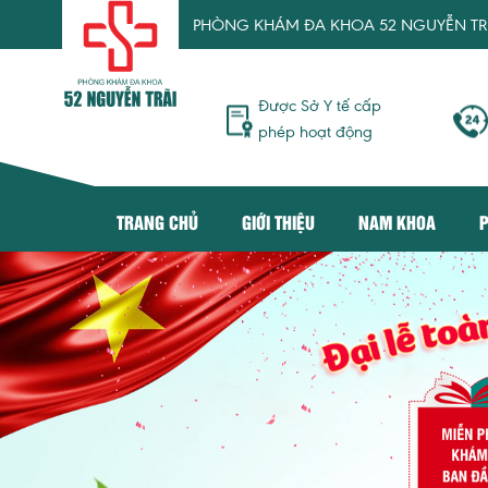
PHÒNG KHÁM ĐA KHOA 52 NGUYỄN TRÃI TỰ HÀO MA
Được Sở Y tế cấp
phép hoạt động
TRANG CHỦ
GIỚI THIỆU
NAM KHOA