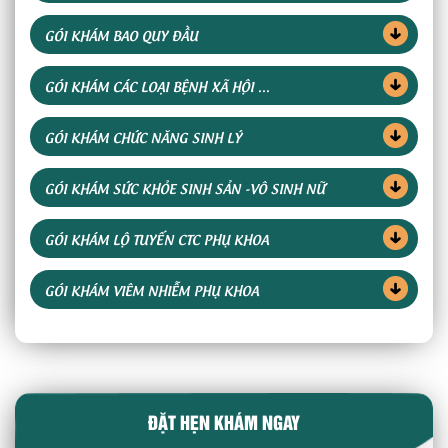
GÓI KHÁM BAO QUY ĐẦU
GÓI KHÁM CÁC LOẠI BỆNH XÃ HỘI ...
GÓI KHÁM CHỨC NĂNG SINH LÝ
GÓI KHÁM SỨC KHỎE SINH SẢN -VÔ SINH NỮ
GÓI KHÁM LỘ TUYẾN CTC PHỤ KHOA
GÓI KHÁM VIÊM NHIỄM PHỤ KHOA
ĐẶT HẸN KHÁM NGAY