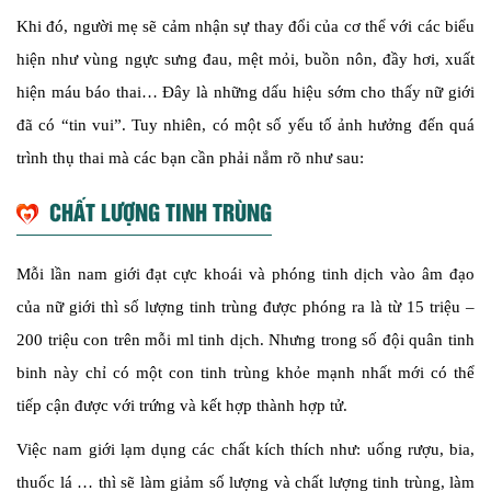
Khi đó, người mẹ sẽ cảm nhận sự thay đổi của cơ thể với các biểu
hiện như vùng ngực sưng đau, mệt mỏi, buồn nôn, đầy hơi, xuất
hiện máu báo thai… Đây là những dấu hiệu sớm cho thấy nữ giới
đã có “tin vui”.
Tuy nhiên, có một số yếu tố ảnh hưởng đến quá
trình thụ thai mà các bạn cần phải nắm rõ như sau:
CHẤT LƯỢNG TINH TRÙNG
Mỗi lần nam giới đạt cực khoái và phóng tinh dịch vào âm đạo
của nữ giới thì số lượng tinh trùng được phóng ra là từ 15 triệu –
200 triệu con trên mỗi ml tinh dịch. Nhưng trong số đội quân tinh
binh này chỉ có một con tinh trùng khỏe mạnh nhất mới có thể
tiếp cận được với trứng và kết hợp thành hợp tử.
Việc nam giới lạm dụng các chất kích thích như: uống rượu, bia,
thuốc lá … thì sẽ làm giảm số lượng và chất lượng tinh trùng, làm