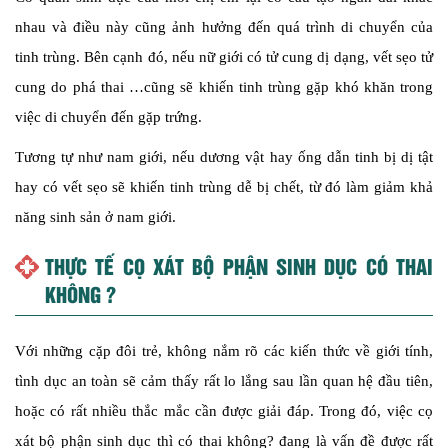
nhau và điều này cũng ảnh hưởng đến quá trình di chuyển của
tinh trùng. Bên cạnh đó, nếu nữ giới có tử cung dị dạng, vết sẹo tử
cung do phá thai …cũng sẽ khiến tinh trùng gặp khó khăn trong
việc di chuyển đến gặp trứng.
Tương tự như nam giới, nếu dương vật hay ống dẫn tinh bị dị tật
hay có vết sẹo sẽ khiến tinh trùng dễ bị chết, từ đó làm giảm khả
năng sinh sản ở nam giới.
THỰC TẾ CỌ XÁT BỘ PHẬN SINH DỤC CÓ THAI
KHÔNG ?
Với những cặp đôi trẻ, không nắm rõ các kiến thức về giới tính,
tình dục an toàn sẽ cảm thấy rất lo lắng sau lần quan hệ đầu tiên,
hoặc có rất nhiều thắc mắc cần được giải đáp. Trong đó, việc cọ
xát bộ phận sinh dục thì có thai không? đang là vấn đề được rất