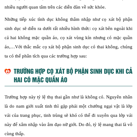
nhiều người quan tâm trên các diễn đàn về sức khỏe.
Những tiếp xúc tình dục không thâm nhập như cọ xát bộ phận
sinh dục sẽ diễn ra dưới rất nhiều hình thức: cọ xát bên ngoài khi
cả hai không mặc quần áo, cọ xát vùng kín nhưng có mặc quần
áo,…Với thắc mắc cọ xát bộ phận sinh dục có thai không, chúng
ta có thể phân tích qua các trường hợp sau:
TRƯỜNG HỢP CỌ XÁT BỘ PHẬN SINH DỤC KHI CẢ
HAI CÓ MẶC QUẦN ÁO
Trường hợp này tỷ lệ thụ thai gần như là không có. Nguyên nhân
là do nam giới xuất tinh thì gặp phải một chướng ngại vật là lớp
vải của trang phục, tinh trùng sẽ khó có thể đi xuyên qua lớp vải
này để xâm nhập vào âm đạo nữ giới. Do đó, tỷ lệ mang thai là vô
cùng thấp.