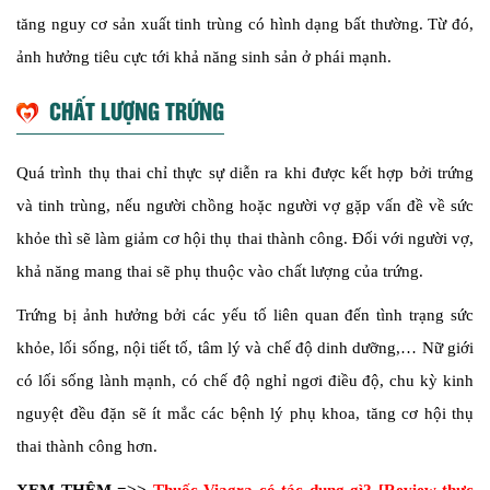
tăng nguy cơ sản xuất tinh trùng có hình dạng bất thường. Từ đó,
ảnh hưởng tiêu cực tới khả năng sinh sản ở phái mạnh.
CHẤT LƯỢNG TRỨNG
Quá trình thụ thai chỉ thực sự diễn ra khi được kết hợp bởi trứng
và tinh trùng, nếu người chồng hoặc người vợ gặp vấn đề về sức
khỏe thì sẽ làm giảm cơ hội thụ thai thành công. Đối với người vợ,
khả năng mang thai sẽ phụ thuộc vào chất lượng của trứng.
Trứng bị ảnh hưởng bởi các yếu tố liên quan đến tình trạng sức
khỏe, lối sống, nội tiết tố, tâm lý và chế độ dinh dưỡng,… Nữ giới
có lối sống lành mạnh, có chế độ nghỉ ngơi điều độ, chu kỳ kinh
nguyệt đều đặn sẽ ít mắc các bệnh lý phụ khoa, tăng cơ hội thụ
thai thành công hơn.
XEM THÊM =>>
Thuốc Viagra có tác dụng gì? [Review thực