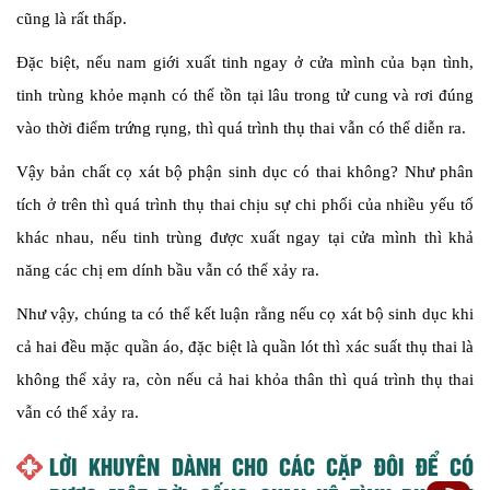
cũng là rất thấp.
Đặc biệt, nếu nam giới xuất tinh ngay ở cửa mình của bạn tình,
tinh trùng khỏe mạnh có thể tồn tại lâu trong tử cung và rơi đúng
vào thời điểm trứng rụng, thì quá trình thụ thai vẫn có thể diễn ra.
Vậy bản chất cọ xát bộ phận sinh dục có thai không? Như phân
tích ở trên thì quá trình thụ thai chịu sự chi phối của nhiều yếu tố
khác nhau, nếu tinh trùng được xuất ngay tại cửa mình thì khả
năng các chị em dính bầu vẫn có thể xảy ra.
Như vậy, chúng ta có thể kết luận rằng nếu cọ xát bộ sinh dục khi
cả hai đều mặc quần áo, đặc biệt là quần lót thì xác suất thụ thai là
không thể xảy ra, còn nếu cả hai khỏa thân thì quá trình thụ thai
vẫn có thể xảy ra.
LỜI KHUYÊN DÀNH CHO CÁC CẶP ĐÔI ĐỂ CÓ