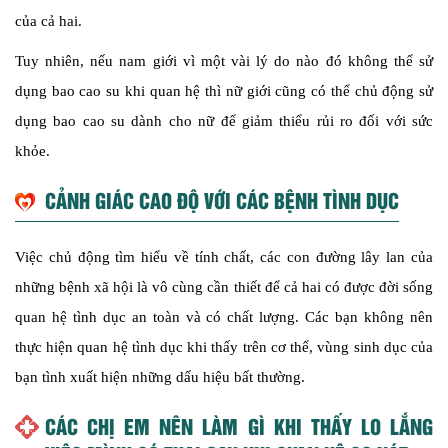
của cả hai.
Tuy nhiên, nếu nam giới vì một vài lý do nào đó không thể sử
dụng bao cao su khi quan hệ thì nữ giới cũng có thể chủ động sử
dụng bao cao su dành cho nữ để giảm thiểu rủi ro đối với sức
khỏe.
CẢNH GIÁC CAO ĐỘ VỚI CÁC BỆNH TÌNH DỤC
Việc chủ động tìm hiểu về tính chất, các con đường lây lan của
những bệnh xã hội là vô cùng cần thiết để cả hai có được đời sống
quan hệ tình dục an toàn và có chất lượng. Các bạn không nên
thực hiện quan hệ tình dục khi thấy trên cơ thể, vùng sinh dục của
bạn tình xuất hiện những dấu hiệu bất thường.
CÁC CHỊ EM NÊN LÀM GÌ KHI THẤY LO LẮNG