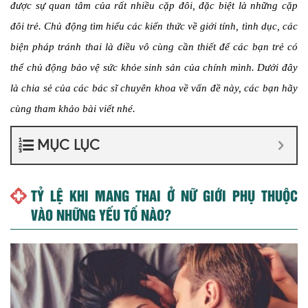
được sự quan tâm của rất nhiều cặp đôi, đặc biệt là những cặp
đôi trẻ. Chủ động tìm hiểu các kiến thức về giới tính, tình dục, các
biện pháp tránh thai là điều vô cùng cần thiết để các bạn trẻ có
thể chủ động bảo vệ sức khỏe sinh sản của chính mình. Dưới đây
là chia sẻ của các bác sĩ chuyên khoa về vấn đề này, các bạn hãy
cùng tham khảo bài viết nhé.
MỤC LỤC
TỶ LỆ KHI MANG THAI Ở NỮ GIỚI PHỤ THUỘC
VÀO NHỮNG YẾU TỐ NÀO?