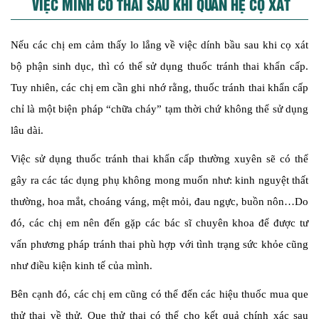
VIỆC MÌNH CÓ THAI SAU KHI QUAN HỆ CỌ XÁT
Nếu các chị em cảm thấy lo lắng về việc dính bầu sau khi cọ xát
bộ phận sinh dục, thì có thể sử dụng thuốc tránh thai khẩn cấp.
Tuy nhiên, các chị em cần ghi nhớ rằng, thuốc tránh thai khẩn cấp
chỉ là một biện pháp “chữa cháy” tạm thời chứ không thể sử dụng
lâu dài.
Việc sử dụng thuốc tránh thai khẩn cấp thường xuyên sẽ có thể
gây ra các tác dụng phụ không mong muốn như: kinh nguyệt thất
thường, hoa mắt, choáng váng, mệt mỏi, đau ngực, buồn nôn…Do
đó, các chị em nên đến gặp các bác sĩ chuyên khoa để được tư
vấn phương pháp tránh thai phù hợp với tình trạng sức khỏe cũng
như điều kiện kinh tế của mình.
Bên cạnh đó, các chị em cũng có thể đến các hiệu thuốc mua que
thử thai về thử. Que thử thai có thể cho kết quả chính xác sau