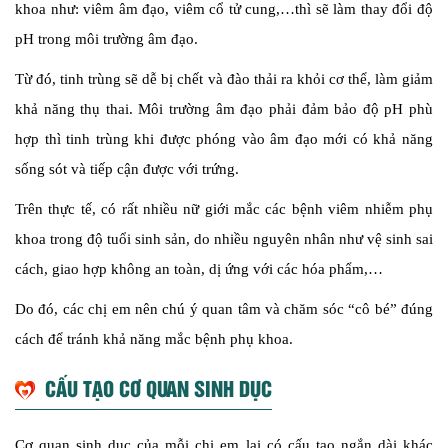
khoa như: viêm âm đạo, viêm cổ tử cung,…thì sẽ làm thay đổi độ
pH trong môi trường âm đạo.
Từ đó, tinh trùng sẽ dễ bị chết và đào thải ra khỏi cơ thể, làm giảm
khả năng thụ thai. Môi trường âm đạo phải đảm bảo độ pH phù
hợp thì tinh trùng khi được phóng vào âm đạo mới có khả năng
sống sót và tiếp cận được với trứng.
Trên thực tế, có rất nhiều nữ giới mắc các bệnh viêm nhiễm phụ
khoa trong độ tuổi sinh sản, do nhiều nguyên nhân như vệ sinh sai
cách, giao hợp không an toàn, dị ứng với các hóa phẩm,…
Do đó, các chị em nên chú ý quan tâm và chăm sóc “cô bé” đúng
cách để tránh khả năng mắc bệnh phụ khoa.
CẤU TẠO CƠ QUAN SINH DỤC
Cơ quan sinh dục của mỗi chị em lại có cấu tạo ngắn dài khác