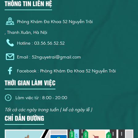
THÔNG TIN LIÊN HỆ
Phòng Khám Đa Khoa 52 Nguyễn Trãi
, Thanh Xuân, Hà Nội
Hotline : 03.56.56.52.52
Email :
52nguyetrai@gmail.com
Facebook : Phòng Khám Đa Khoa 52 Nguyễn Trãi
THỜI GIAN LÀM VIỆC
Làm việc từ : 8:00 - 20:00
Tất cả các ngày trong tuần ( kể cả ngày lễ )
CHỈ DẪN ĐƯỜNG