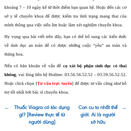
khoảng 7 – 10 ngày kể từ thời điểm bạn quan hệ. Hoặc đến các cơ
sở y tế chuyên khoa để được kiểm tra tình trạng mang thai của
mình thông qua việc siêu âm hoặc làm xét nghiệm chuyên khoa.
Hy vọng qua bài viết trên đây, bạn có thể bổ sung các kiến thức
về tình dục an toàn để có được những cuộc “yêu” an toàn và
thăng hoa.
Nếu có băn khoăn về vấn đề
cọ xát bộ phận sinh dục có thai
không
, vui lòng liên hệ Hotline: 03.56.56.52.52 – 03.59.56.52.52.
Hoặc click chọn [
Tư vấn trực tuyến
] để được tư vấn cũng như hỗ
trợ tốt nhất bởi bác sĩ chuyên khoa.
←
Thuốc Viagra có tác dụng
Con cu to nhất thế
→
gì? [Review thực tế từ
giới: Ai là người
người dùng]
sở hữu