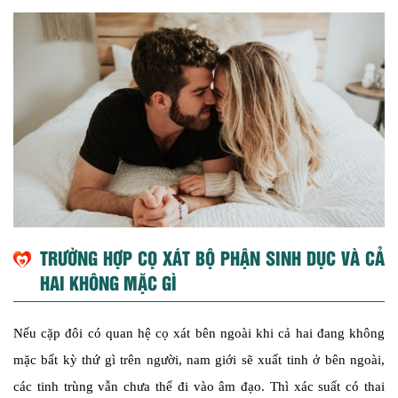
TRƯỜNG HỢP CỌ XÁT BỘ PHẬN SINH DỤC VÀ CẢ
HAI KHÔNG MẶC GÌ
Nếu cặp đôi có quan hệ cọ xát bên ngoài khi cả hai đang không
mặc bất kỳ thứ gì trên người, nam giới sẽ xuất tinh ở bên ngoài,
các tinh trùng vẫn chưa thể đi vào âm đạo. Thì xác suất có thai