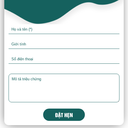
ĐẶT HẸN