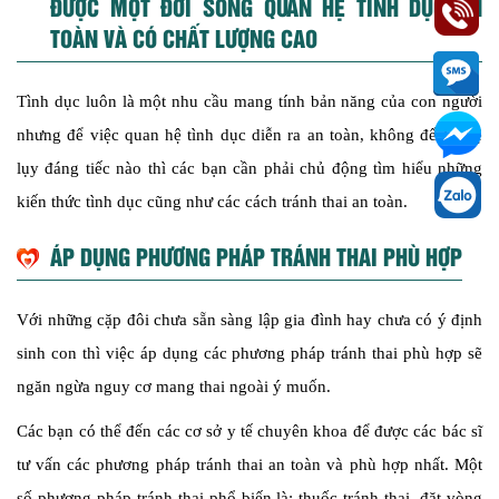
ĐƯỢC MỘT ĐỜI SỐNG QUAN HỆ TÌNH DỤC AN
TOÀN VÀ CÓ CHẤT LƯỢNG CAO
Tình dục luôn là một nhu cầu mang tính bản năng của con người
nhưng để việc quan hệ tình dục diễn ra an toàn, không để lại hệ
lụy đáng tiếc nào thì các bạn cần phải chủ động tìm hiểu những
kiến thức tình dục cũng như các cách tránh thai an toàn.
ÁP DỤNG PHƯƠNG PHÁP TRÁNH THAI PHÙ HỢP
Với những cặp đôi chưa sẵn sàng lập gia đình hay chưa có ý định
sinh con thì việc áp dụng các phương pháp tránh thai phù hợp sẽ
ngăn ngừa nguy cơ mang thai ngoài ý muốn.
Các bạn có thể đến các cơ sở y tế chuyên khoa để được các bác sĩ
tư vấn các phương pháp tránh thai an toàn và phù hợp nhất. Một
số phương pháp tránh thai phổ biến là: thuốc tránh thai, đặt vòng