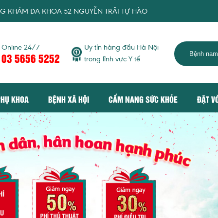
HOA 52 NGUYỄN TRÃI TỰ HÀO MANG TỚI DỊCH VỤ KHÁM CHỮA 
Online 24/7
Uy tín hàng đầu Hà Nội
03 5656 5252
trong lĩnh vực Y tế
PHỤ KHOA
BỆNH XÃ HỘI
CẨM NANG SỨC KHỎE
ĐẶT V