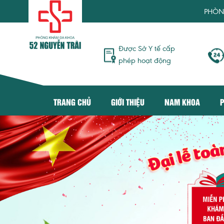
PHÒNG KHÁM ĐA K
Được Sở Y tế cấp
phép hoạt động
TRANG CHỦ
GIỚI THIỆU
NAM KHOA