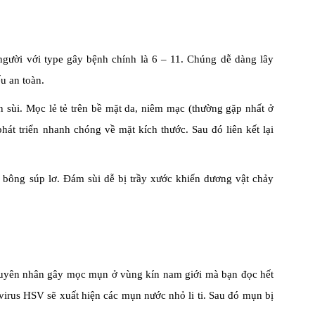
gười với type gây bệnh chính là 6 – 11. Chúng dễ dàng lây
u an toàn.
n sùi. Mọc lẻ tẻ trên bề mặt da, niêm mạc (thường gặp nhất ở
hát triển nhanh chóng về mặt kích thước. Sau đó liên kết lại
 bông súp lơ. Đám sùi dễ bị trầy xước khiến dương vật chảy
guyên nhân gây mọc mụn ở vùng kín nam giới mà bạn đọc hết
m virus HSV sẽ xuất hiện các mụn nước nhỏ li ti. Sau đó mụn bị