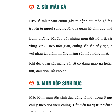
2. SÙI MÀO GÀ
HPV là thủ phạm chính gây ra bệnh sùi mào gà ở n
truyền từ người sang người qua quan hệ tình dục thiế
Bệnh thường bắt đầu với những mụn thịt nỏ li ti, sầ
vùng kín). Theo thời gian, chúng sẩn lên dày đặc, p
với nhau tại thành những mảng sùi màu hồng nhạt.
Khi đó, quan sát mảng sùi sẽ có dạng mào gà hoặc
mủ, đau đớn, rất khó chịu.
3. MỤN RỘP SINH DỤC
Mắc bệnh mụn rộp sinh dục cũng là một trong 8 n
chú ý theo dõi triệu chứng. Đầu tiên tại vị trí nhiễ