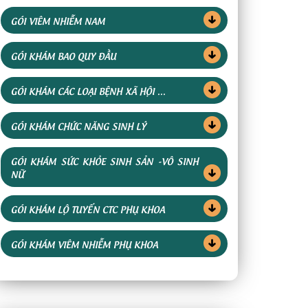
GÓI VIÊM NHIỄM NAM
GÓI KHÁM BAO QUY ĐẦU
GÓI KHÁM CÁC LOẠI BỆNH XÃ HỘI ...
GÓI KHÁM CHỨC NĂNG SINH LÝ
GÓI KHÁM SỨC KHỎE SINH SẢN -VÔ SINH
NỮ
GÓI KHÁM LỘ TUYẾN CTC PHỤ KHOA
GÓI KHÁM VIÊM NHIỄM PHỤ KHOA