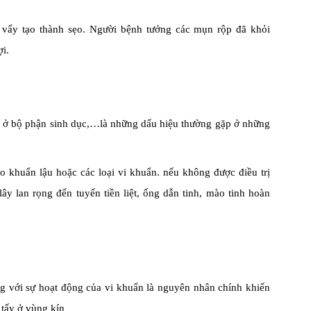
róc vẩy tạo thành sẹo. Người bệnh tưởng các mụn rộp đã khỏi
ợi.
t ở bộ phận sinh dục,…là những dấu hiệu thường gặp ở những
 khuẩn lậu hoặc các loại vi khuẩn. nếu không được điều trị
y lan rọng đến tuyến tiền liệt, ống dẫn tinh, mào tinh hoàn
ng với sự hoạt động của vi khuẩn là nguyên nhân chính khiến
 tấy ở vùng kín