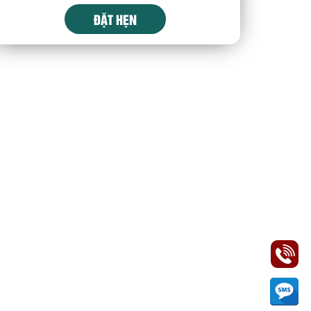
ĐẶT HẸN