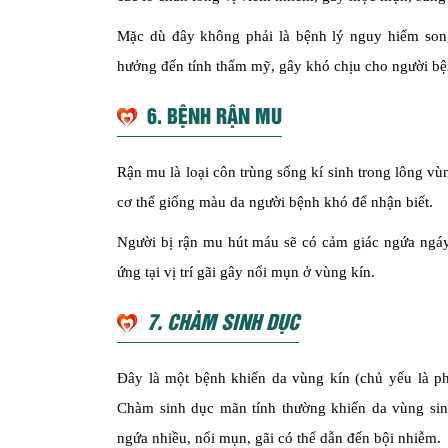
Mặc dù đây không phải là bệnh lý nguy hiểm song 
hưởng đến tính thẩm mỹ, gây khó chịu cho người bệ
6. BỆNH RẬN MU
Rận mu là loại côn trùng sống kí sinh trong lông vù
cơ thể giống màu da người bệnh khó để nhận biết.
Người bị rận mu hút máu sẽ có cảm giác ngứa ngáy 
ứng tại vị trí gãi gây nổi mụn ở vùng kín.
7. CHÀM SINH DỤC
Đây là một bệnh khiến da vùng kín (chủ yếu là phầ
Chàm sinh dục mãn tính thường khiến da vùng sinh 
ngứa nhiều, nổi mụn, gãi có thể dẫn đến bội nhiễm.