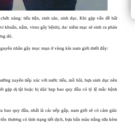
ức năng: tiểu tiện, sinh sản, sinh dục. Khi gặp vấn đề bất
 vi khuẩn, nấm, virus gây bệnh), da/ niêm mạc sẽ sinh ra phản
ờng đó.
8 nguyên nhân gây mọc mụn ở vùng kín nam giới dưới đây:
hường xuyên tiếp xúc với nước tiểu, mồ hôi, bựa sinh dục nên
i gặp dị tật hoặc bị dài/ hẹp bao quy đầu có tỷ lệ mắc bệnh
a bao quy đầu, nhất là các nếp gấp, nam giới sẽ có cảm giác
 tổn thương có tình trạng tiết dịch, bựa bẩn màu trắng sữa kèm