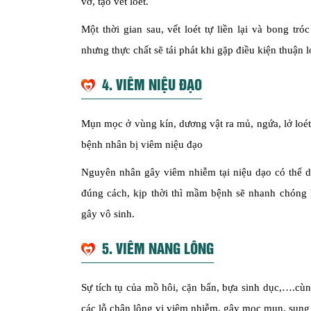
vỡ, tạo vết loét.
Một thời gian sau, vết loét tự liền lại và bong t
nhưng thực chất sẽ tái phát khi gặp điều kiện thuận l
4. VIÊM NIỆU ĐẠO
Mụn mọc ở vùng kín, dương vật ra mủ, ngứa, lở loé
bệnh nhân bị viêm niệu đạo
Nguyên nhân gây viêm nhiễm tại niệu dạo có thể do
đúng cách, kịp thời thì mầm bệnh sẽ nhanh chóng lâ
gây vô sinh.
5. VIÊM NANG LÔNG
Sự tích tụ của mồ hôi, cặn bẩn, bựa sinh dục,….cù
các lỗ chân lông vị viêm nhiễm, gây mọc mụn, sung