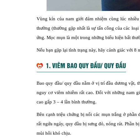
Vùng kín của nam giới đảm nhiệm cùng lúc nhiều ch
thường (thường gặp nhất là sự tấn công của các loại
ứng. Mọc mụn là một trong những biểu hiện bất thư
Nếu bạn gặp lại tình trạng này, hãy cảnh giác với 
1. VIÊM BAO QUY ĐẦU/ QUY ĐẦU
Bao quy đầu/ quy đầu nằm ở vị trí đầu dương vật, t
nguy cơ viêm nhiễm rất cao. Đối với những nam giớ
cao gấp 3 – 4 lần bình thường.
Bên cạnh triệu chứng bị nổi các mụn trắng ở phần d
rất ngứa ngáy, quy đầu bị sưng đỏ, nóng rát. Phần bị
mùi hôi khó chịu.