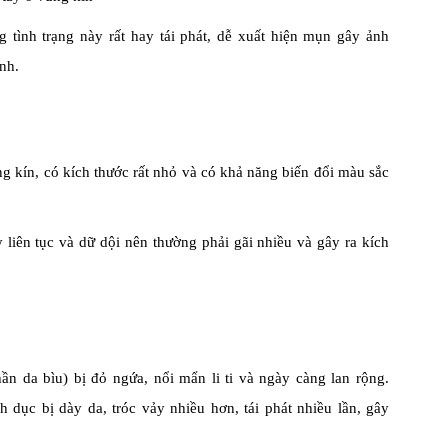
tình trạng này rất hay tái phát, dễ xuất hiện mụn gây ảnh
nh.
ng kín, có kích thước rất nhỏ và có khả năng biến đổi màu sắc
liên tục và dữ dội nên thường phải gãi nhiều và gây ra kích
n da bìu) bị đỏ ngứa, nổi mẩn li ti và ngày càng lan rộng.
dục bị dày da, tróc vảy nhiều hơn, tái phát nhiều lần, gây