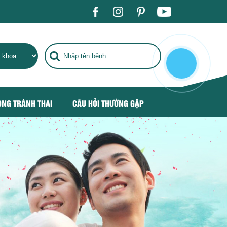
BỆNH TIÊU CHUẨN QUỐC TẾ, TRỞ THÀNH ĐỊA CHỈ CHĂM SÓC S
ÒNG TRÁNH THAI
CÂU HỎI THƯỜNG GẶP