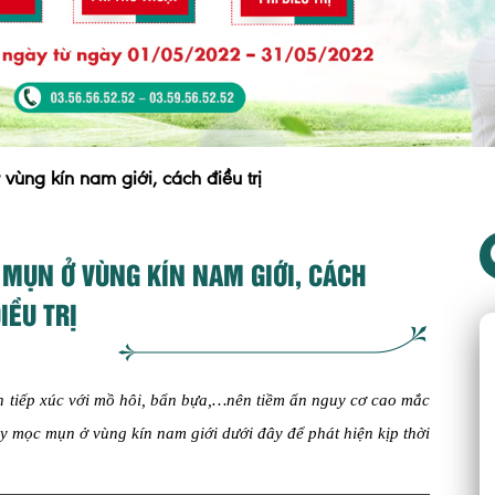
ùng kín nam giới, cách điều trị
MỤN Ở VÙNG KÍN NAM GIỚI, CÁCH
IỀU TRỊ
ên tiếp xúc với mồ hôi, bẩn bựa,…nên tiềm ẩn nguy cơ cao mắc
y mọc mụn ở vùng kín nam giới dưới đây để phát hiện kịp thời