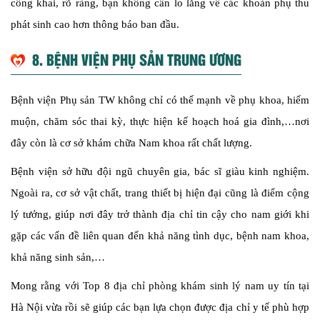
công khai, rõ ràng, bạn không cần lo lắng về các khoản phụ thu
phát sinh cao hơn thông báo ban đầu.
8. BỆNH VIỆN PHỤ SẢN TRUNG ƯƠNG
Bệnh viện Phụ sản TW không chỉ có thế mạnh về phụ khoa, hiếm
muộn, chăm sóc thai kỳ, thực hiện kế hoạch hoá gia đình,…nơi
đây còn là cơ sở khám chữa Nam khoa rất chất lượng.
Bệnh viện sở hữu đội ngũ chuyên gia, bác sĩ giàu kinh nghiệm.
Ngoài ra, cơ sở vật chất, trang thiết bị hiện đại cũng là điểm cộng
lý tưởng, giúp nơi đây trở thành địa chỉ tin cậy cho nam giới khi
gặp các vấn đề liên quan đến khả năng tình dục, bệnh nam khoa,
khả năng sinh sản,…
Mong rằng với Top 8 địa chỉ phòng khám sinh lý nam uy tín tại
Hà Nội vừa rồi sẽ giúp các bạn lựa chọn được địa chỉ y tế phù hợp