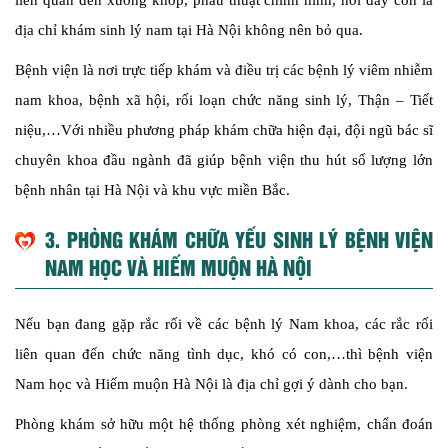
liên quan đến xương khớp, phẫu thuật chỉnh hình, nơi đây còn là
địa chỉ khám sinh lý nam tại Hà Nội không nên bỏ qua.
Bệnh viện là nơi trực tiếp khám và điều trị các bệnh lý viêm nhiễm
nam khoa, bệnh xã hội, rối loạn chức năng sinh lý, Thận – Tiết
niệu,…Với nhiều phương pháp khám chữa hiện đại, đội ngũ bác sĩ
chuyên khoa đầu ngành đã giúp bệnh viện thu hút số lượng lớn
bệnh nhân tại Hà Nội và khu vực miền Bắc.
3. PHÒNG KHÁM CHỮA YẾU SINH LÝ BỆNH VIỆN
NAM HỌC VÀ HIẾM MUỘN HÀ NỘI
Nếu bạn đang gặp rắc rối về các bệnh lý Nam khoa, các rắc rối
liên quan đến chức năng tình dục, khó có con,…thì bệnh viện
Nam học và Hiếm muộn Hà Nội là địa chỉ gợi ý dành cho bạn.
Phòng khám sở hữu một hệ thống phòng xét nghiệm, chẩn đoán