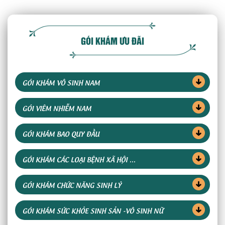
GÓI KHÁM ƯU ĐÃI
GÓI KHÁM VÔ SINH NAM
GÓI VIÊM NHIỄM NAM
GÓI KHÁM BAO QUY ĐẦU
GÓI KHÁM CÁC LOẠI BỆNH XÃ HỘI ...
GÓI KHÁM CHỨC NĂNG SINH LÝ
GÓI KHÁM SỨC KHỎE SINH SẢN -VÔ SINH NỮ