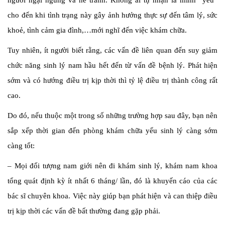
người ngại ngùng và né tránh. Không ai tự nhận là mình “yếu”
cho đến khi tình trạng này gây ảnh hưởng thực sự đến tâm lý, sức
khoẻ, tình cảm gia đình,…mới nghĩ đến việc khám chữa.
Tuy nhiên, ít người biết rằng, các vấn đề liên quan đến suy giảm
chức năng sinh lý nam hầu hết đến từ vấn đề bệnh lý. Phát hiện
sớm và có hướng điều trị kịp thời thì tỷ lệ điều trị thành công rất
cao.
Do đó, nếu thuộc một trong số những trường hợp sau đây, bạn nên
sắp xếp thời gian đến phòng khám chữa yếu sinh lý càng sớm
càng tốt:
– Mọi đối tượng nam giới nên đi khám sinh lý, khám nam khoa
tổng quát định kỳ ít nhất 6 tháng/ lần, đó là khuyến cáo của các
bác sĩ chuyên khoa. Việc này giúp bạn phát hiện và can thiệp điều
trị kịp thời các vấn đề bất thường đang gặp phải.