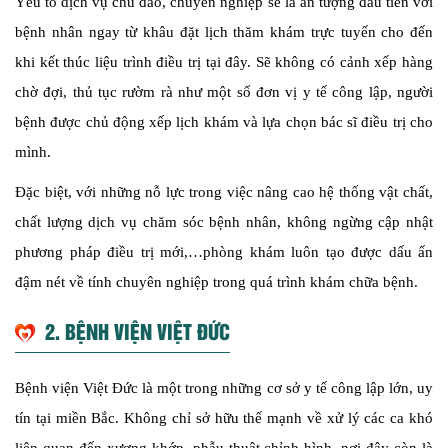
Yếu tố dịch vụ chu đáo, chuyên nghiệp sẽ là ấn tượng đầu tiên với
bệnh nhân ngay từ khâu đặt lịch thăm khám trực tuyến cho đến
khi kết thúc liệu trình điều trị tại đây. Sẽ không có cảnh xếp hàng
chờ đợi, thủ tục rườm rà như một số đơn vị y tế công lập, người
bệnh được chủ động xếp lịch khám và lựa chọn bác sĩ điều trị cho
mình.
Đặc biệt, với những nỗ lực trong việc nâng cao hệ thống vật chất,
chất lượng dịch vụ chăm sóc bệnh nhân, không ngừng cập nhật
phương pháp điều trị mới,…phòng khám luôn tạo được dấu ấn
đậm nét về tính chuyên nghiệp trong quá trình khám chữa bệnh.
2. BỆNH VIỆN VIỆT ĐỨC
Bệnh viện Việt Đức là một trong những cơ sở y tế công lập lớn, uy
tín tại miền Bắc. Không chỉ sở hữu thế mạnh về xử lý các ca khó