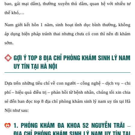
bao, gái mại dâm), thường xuyên thủ dâm, quan hệ với nhiều tư
thế khó,…
Nam giới kết hôn 1 năm, sinh hoạt tình dục bình thường, không
áp dụng biện pháp tránh thai nhưng chưa có con thì nên đi khám
sớm.
GỢI Ý TOP 8 ĐỊA CHỈ PHÒNG KHÁM SINH LÝ NAM
UY TÍN TẠI HÀ NỘI
Dựa trên những tiêu chí về con người – công nghệ – dịch vụ – chi
phí – hiệu quả điều trị – phản hồi từ bệnh nhân, chúng tôi xin chia
sẻ đến ban đọc top 8 địa chỉ phòng khám sinh lý nam uy tín tại Hà
Nội như sau:
1. PHÒNG KHÁM ĐA KHOA 52 NGUYỄN TRÃI –
ĐỊA CHỈ PHÒNG KHÁM SINH LÝ NAM UY TÍN TẠI