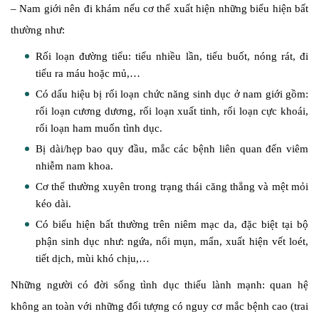
– Nam giới nên đi khám nếu cơ thể xuất hiện những biểu hiện bất
thường như:
Rối loạn đường tiểu: tiểu nhiều lần, tiểu buốt, nóng rát, đi
tiểu ra máu hoặc mủ,…
Có dấu hiệu bị rối loạn chức năng sinh dục ở nam giới gồm:
rối loạn cương dương, rối loạn xuất tinh, rối loạn cực khoái,
rối loạn ham muốn tình dục.
Bị dài/hẹp bao quy đầu, mắc các bệnh liên quan đến viêm
nhiễm nam khoa.
Cơ thể thường xuyên trong trạng thái căng thẳng và mệt mỏi
kéo dài.
Có biểu hiện bất thường trên niêm mạc da, đặc biệt tại bộ
phận sinh dục như: ngứa, nổi mụn, mẩn, xuất hiện vết loét,
tiết dịch, mùi khó chịu,…
Những người có đời sống tình dục thiếu lành mạnh: quan hệ
không an toàn với những đối tượng có nguy cơ mắc bệnh cao (trai