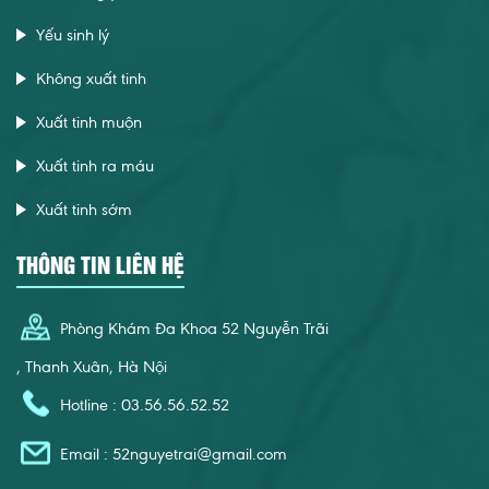
Yếu sinh lý
Không xuất tinh
Xuất tinh muộn
Xuất tinh ra máu
Xuất tinh sớm
THÔNG TIN LIÊN HỆ
Phòng Khám Đa Khoa 52 Nguyễn Trãi
, Thanh Xuân, Hà Nội
Hotline : 03.56.56.52.52
Email :
52nguyetrai@gmail.com