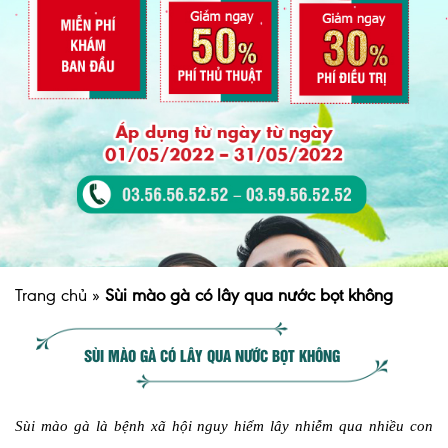
Trang chủ
»
Sùi mào gà có lây qua nước bọt không
SÙI MÀO GÀ CÓ LÂY QUA NƯỚC BỌT KHÔNG
Sùi mào gà là bệnh xã hội nguy hiểm lây nhiễm qua nhiều con