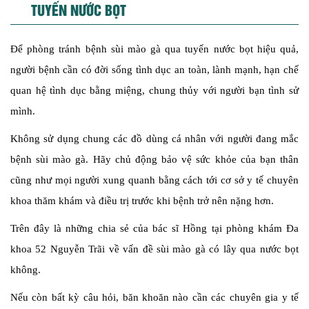
TUYẾN NƯỚC BỌT
Để phòng tránh bệnh sùi mào gà qua tuyến nước bọt hiệu quả,
người bệnh cần có đời sống tình dục an toàn, lành mạnh, hạn chế
quan hệ tình dục bằng miệng, chung thủy với người bạn tình sử
mình.
Không sử dụng chung các đồ dùng cá nhân với người đang mắc
bệnh sùi mào gà. Hãy chủ động bảo vệ sức khỏe của bạn thân
cũng như mọi người xung quanh bằng cách tới cơ sở y tế chuyên
khoa thăm khám và điều trị trước khi bệnh trở nên nặng hơn.
Trên đây là những chia sẻ của bác sĩ Hồng tại phòng khám Đa
khoa 52 Nguyễn Trãi về vấn đề sùi mào gà có lây qua nước bọt
không.
Nếu còn bất kỳ câu hỏi, băn khoăn nào cần các chuyên gia y tế