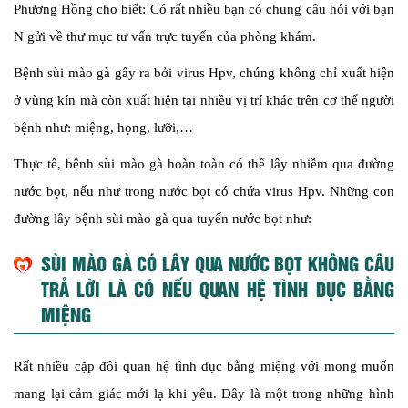
Phương Hồng cho biết: Có rất nhiều bạn có chung câu hỏi với bạn
N gửi về thư mục tư vấn trực tuyến của phòng khám.
Bệnh sùi mào gà gây ra bởi virus Hpv, chúng không chỉ xuất hiện
ở vùng kín mà còn xuất hiện tại nhiều vị trí khác trên cơ thể người
bệnh như: miệng, họng, lưỡi,…
Thực tế, bệnh sùi mào gà hoàn toàn có thể lây nhiễm qua đường
nước bọt, nếu như trong nước bọt có chứa virus Hpv. Những con
đường lây bệnh sùi mào gà qua tuyến nước bọt như:
SÙI MÀO GÀ CÓ LÂY QUA NƯỚC BỌT KHÔNG CÂU
TRẢ LỜI LÀ CÓ NẾU QUAN HỆ TÌNH DỤC BẰNG
MIỆNG
Rất nhiều cặp đôi quan hệ tình dục bằng miệng với mong muốn
mang lại cảm giác mới lạ khi yêu. Đây là một trong những hình