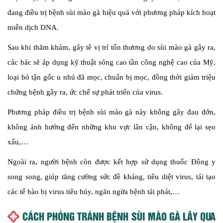
đang điều trị bệnh sùi mào gà hiệu quả với phương pháp kích hoạt
miễn dịch DNA.
Sau khi thăm khám, gây tê vị trí tổn thương do sùi mào gà gây ra,
các bác sẽ áp dụng kỹ thuật sóng cao tần công nghệ cao của Mỹ,
loại bỏ tận gốc u nhú đã mọc, chuẩn bị mọc, đồng thời giảm triệu
chứng bệnh gây ra, ức chế sự phát triển của virus.
Phương pháp điều trị bệnh sùi mào gà này không gây đau đớn,
không ảnh hưởng đến những khu vực lân cận, không để lại sẹo
xấu,…
Ngoài ra, người bệnh còn được kết hợp sử dụng thuốc Đông y
song song, giúp tăng cường sức đề kháng, tiêu diệt virus, tái tạo
các tế bào bị virus tiêu hủy, ngăn ngừa bệnh tái phát,…
CÁCH PHÒNG TRÁNH BỆNH SÙI MÀO GÀ LÂY QUA