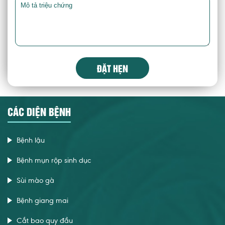
ĐẶT HẸN
CÁC DIỆN BỆNH
Bệnh lậu
Bệnh mụn rộp sinh dục
Sùi mào gà
Bệnh giang mai
Cắt bao quy đầu