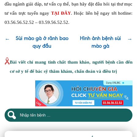
đầu ngành giải đáp, tư vấn cụ thể, bạn hãy đặt đâu hỏi tại thư mục
tư vấn trực tuyến ngay
TẠI ĐÂY
. Hoặc liên hệ ngay tới hotline:
03.56.56.52.52 – 03.59.56.52.52.
←
Sùi mào gà ở rãnh bao
Hình ảnh bệnh sùi
→
quy đầu
mào gà
Bài viết chỉ mang tính chất tham khảo, người bệnh cần đến
cơ sở y tế để bác sỹ thăm khám, chẩn đoán và điều trị