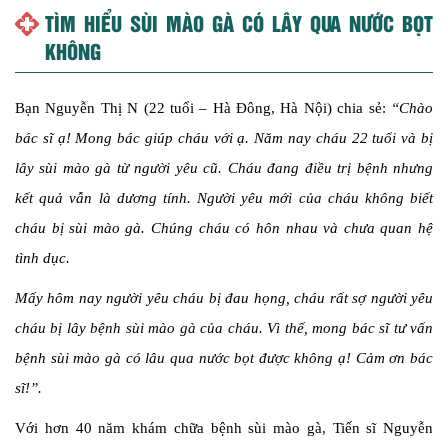
TÌM HIỂU SÙI MÀO GÀ CÓ LÂY QUA NƯỚC BỌT
KHÔNG
Bạn Nguyễn Thị N (22 tuổi – Hà Đông, Hà Nội) chia sẻ:
“Chào
bác sĩ ạ! Mong bác giúp cháu với ạ. Năm nay cháu 22 tuổi và bị
lây sùi mào gà từ người yêu cũ. Cháu đang điều trị bệnh nhưng
kết quả vẫn là dương tính. Người yêu mới của cháu không biết
cháu bị sùi mào gà. Chúng cháu có hôn nhau và chưa quan hệ
tình dục.
Mấy hôm nay người yêu cháu bị đau họng, cháu rất sợ người yêu
cháu bị lây bệnh sùi mào gà của cháu. Vì thế, mong bác sĩ tư vấn
bệnh sùi mào gà có lâu qua nước bọt được không ạ! Cảm ơn bác
sĩ!”.
Với hơn 40 năm khám chữa bệnh sùi mào gà, Tiến sĩ Nguyễn