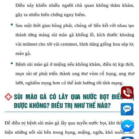
Điều này khiến nhiều người chủ quan không thăm khám,
gây ra nhiều biến chứng nguy hiểm.
Sau một thời gian bùng phát, chúng sẽ liên kết với nhau tạo
thành từng mảng sùi mào gà khổng lồ, kích thước khoảng
vài milimet cho tới vài centimet, hình dáng giống hoa súp lơ,
mào gà.
Bệnh sùi mào gà ở miệng nếu không khám, điều trị kịp thời,
mụn sùi sẽ phát triển thành ung thư vòm cổ họng, ung thư
lưỡi, nghiêm trọng hơn có thể ảnh hưởng tới tính mạng.
SÙI MÀO GÀ CÓ LÂY QUA NƯỚC BỌT ĐIỀU TRỊ
ĐƯỢC KHÔNG? ĐIỀU TRỊ NHƯ THẾ NÀO?
Để điều trị bệnh sùi mào gà lây qua tuyến nước bọt, khi thấy xuất
hiện những nốt sùi bên trong họng, miệng, ngứa, khó nuốt,…tốt