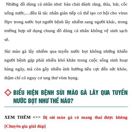
Những đồ dùng cá nhân như: bàn chải đánh răng, thìa, bát, cốc
uống nước,…đều là tác nhân gián tiếp có thể tạo cơ hội cho virus
Hpv trong nước bọt người bệnh lây nhiễm sang người khác, trong
trường hợp sử dụng chung đồ dùng cá nhân không vệ sinh sạch
sẽ.
Sùi mào gà lây nhiễm qua tuyến nước bọt không những khiến
người bệnh gặp phải nhiều khó khăn trong cuộc sống sinh hoạt
hàng ngày, mà còn gây nhiều ảnh hưởng tiêu cực đến sức khỏe,
thậm chí có nguy cơ ung thư vòm họng.
BIỂU HIỆN BỆNH SÙI MÀO GÀ LÂY QUA TUYẾN
NƯỚC BỌT NHƯ THẾ NÀO?
XEM THÊM =>>
Bị sùi mào gà có mang thai được không
[Chuyên gia giải đáp]