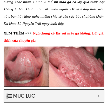
đường khác nhau. Chính vì thế
sùi mào gà có lây qua nước bọt
không
là băn khoăn của rất nhiều người. Để giải đáp thắc mắc
này, bạn hãy lắng nghe những chia sẻ của các bác sĩ phòng khám
Đa khoa 52 Nguyễn Trãi ngay dưới đây.
XEM THÊM =>>
Ngủ chung có lây sùi mào gà không: Lời giải
thích của chuyên gia
MỤC LỤC