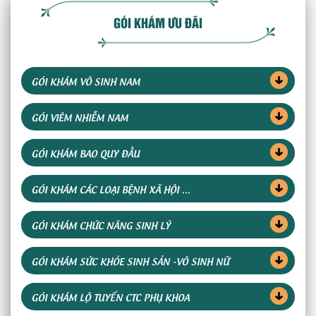
GÓI KHÁM ƯU ĐÃI
GÓI KHÁM VÔ SINH NAM
GÓI VIÊM NHIỄM NAM
GÓI KHÁM BAO QUY ĐẦU
GÓI KHÁM CÁC LOẠI BỆNH XÃ HỘI ...
GÓI KHÁM CHỨC NĂNG SINH LÝ
GÓI KHÁM SỨC KHỎE SINH SẢN -VÔ SINH NỮ
GÓI KHÁM LỘ TUYẾN CTC PHỤ KHOA