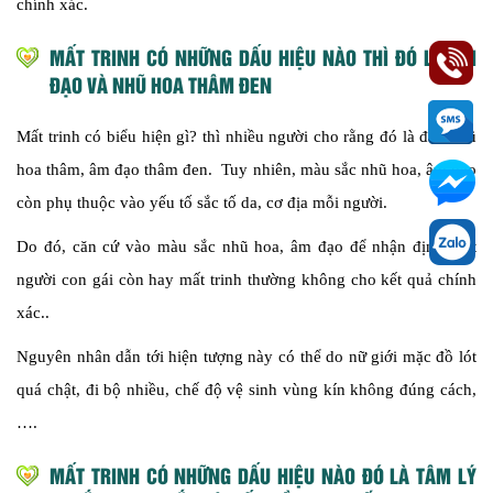
chính xác.
MẤT TRINH CÓ NHỮNG DẤU HIỆU NÀO THÌ ĐÓ LÀ ÂM
ĐẠO VÀ NHŨ HOA THÂM ĐEN
Mất trinh có biểu hiện gì? thì nhiều người cho rằng đó là đầu nhũ
hoa thâm, âm đạo thâm đen. Tuy nhiên, màu sắc nhũ hoa, âm đạo
còn phụ thuộc vào yếu tố sắc tố da, cơ địa mỗi người.
Do đó, căn cứ vào màu sắc nhũ hoa, âm đạo để nhận định một
người con gái còn hay mất trinh thường không cho kết quả chính
xác..
Nguyên nhân dẫn tới hiện tượng này có thể do nữ giới mặc đồ lót
quá chật, đi bộ nhiều, chế độ vệ sinh vùng kín không đúng cách,
….
MẤT TRINH CÓ NHỮNG DẤU HIỆU NÀO ĐÓ LÀ TÂM LÝ