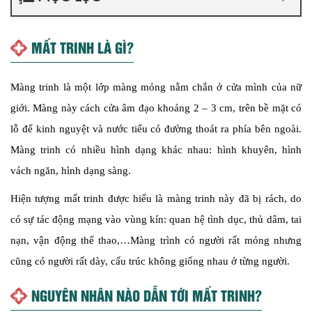
MẤT TRINH LÀ GÌ?
Màng trinh là một lớp màng mỏng nằm chắn ở cửa mình của nữ
giới. Màng này cách cửa âm đạo khoảng 2 – 3 cm, trên bề mặt có
lỗ để kinh nguyệt và nước tiểu có đường thoát ra phía bên ngoài.
Màng trinh có nhiều hình dạng khác nhau: hình khuyên, hình
vách ngăn, hình dạng sàng.
Hiện tượng mất trinh được hiểu là màng trinh này đã bị rách, do
có sự tác động mạng vào vùng kín: quan hệ tình dục, thủ dâm, tai
nạn, vận động thể thao,…
Màng trình có người rất mỏng nhưng
cũng có người rất dày, cấu trúc không giống nhau ở từng người.
NGUYÊN NHÂN NÀO DẪN TỚI MẤT TRINH?