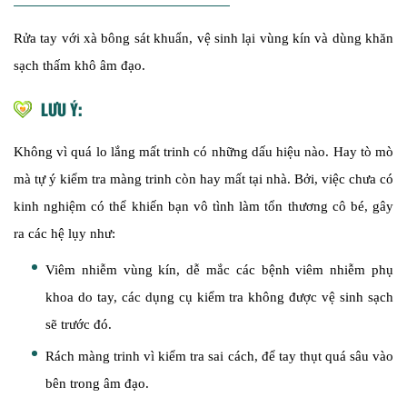
Rửa tay với xà bông sát khuẩn, vệ sinh lại vùng kín và dùng khăn
sạch thấm khô âm đạo.
LƯU Ý:
Không vì quá lo lắng mất trinh có những dấu hiệu nào. Hay tò mò
mà tự ý kiểm tra màng trinh còn hay mất tại nhà. Bởi, việc chưa có
kinh nghiệm có thể khiến bạn vô tình làm tổn thương cô bé, gây
ra các hệ lụy như:
Viêm nhiễm vùng kín, dễ mắc các bệnh viêm nhiễm phụ
khoa do tay, các dụng cụ kiểm tra không được vệ sinh sạch
sẽ trước đó.
Rách màng trinh vì kiểm tra sai cách, để tay thụt quá sâu vào
bên trong âm đạo.