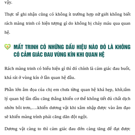
vậy.
Thực tế ghi nhận cũng có không ít trường hợp nữ giới không biết
rách màng trinh có hiện tượng gì do không bị chảy máu qua quan
hệ.
MẤT TRINH CÓ NHỮNG DẤU HIỆU NÀO ĐÓ LÀ KHÔNG
CÓ CẢM GIÁC ĐAU VÙNG KÍN KHI QUAN HỆ
Rách màng trinh có biểu hiện gì thì đó chính là cảm giác đau buốt,
khá rát ở vùng kín ở lần quan hệ đầu.
Phần lớn âm đọa của chị em chưa từng quan hệ khá hẹp, khít,tâm
lý quan hệ lần đầu căng thẳng khiến cơ thể không tiết đủ chất dịch
nhờn bôi trơn,….khiến dương vật khi xâm nhập được vào âm đạo
sẽ khiến màng trình phải căng dãn đột ngột.
Dương vật càng to thì cảm giác đau đớn càng tăng để đạt được