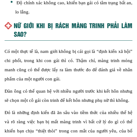
Độ chính xác không cao, khiến bạn gái có tâm trạng bất an,
lo lắng.
NỮ GIỚI KHI BỊ RÁCH MÀNG TRINH PHẢI LÀM
SAO?
Có một thực tế là, nam giới không bị cái gọi là “định kiến xã hội”
chi phối, trong khi con gái thì có. Thậm chí, màng trinh mỏng
manh cũng có thể được lấy ra làm thước đo để đánh giá về nhân
phẩm của một người con gái.
Đàn ông có thế quan hệ với nhiều người trước khi kết hôn nhưng
sẽ chọn một cô gái còn trinh để kết hôn nhưng phụ nữ thì không.
Đó là những định kiến đã ăn sâu vào tiềm thức của nhiều thế hệ
và rõ ràng việc bạn bị mất màng trinh vì bất cứ lý do gì có thể
khiến bạn chịu “thiệt thòi” trong con mắt của người yêu, của bố