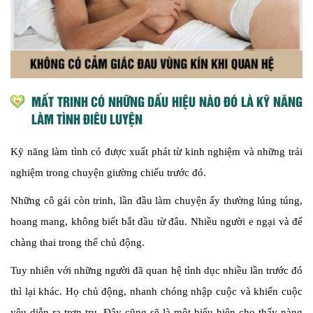
MẤT TRINH CÓ NHỮNG DẤU HIỆU NÀO ĐÓ LÀ KỸ NĂNG
LÀM TÌNH ĐIÊU LUYỆN
Kỹ năng làm tình có được xuất phát từ kinh nghiệm và những trải
nghiệm trong chuyện giường chiếu trước đó.
Những cô gái còn trinh, lần đầu làm chuyện ấy thường lúng túng,
hoang mang, không biết bắt đầu từ đâu. Nhiều người e ngại và để
chàng thai trong thế chủ động.
Tuy nhiên với những người đã quan hệ tình dục nhiều lần trước đó
thì lại khác. Họ chủ động, nhanh chóng nhập cuộc và khiến cuộc
yêu diễn ra trơn tru. Đây cũng sẽ là một biểu hiện cho thấy nàng