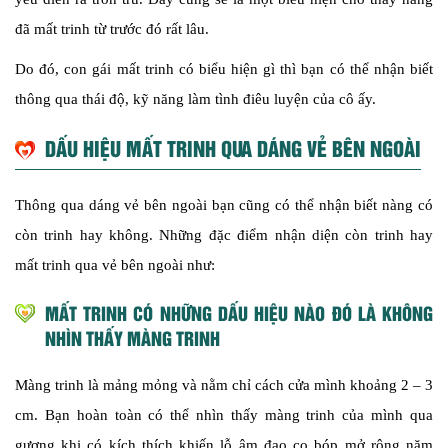
đã mất trinh từ trước đó rất lâu.
Do đó, con gái mất trinh có biểu hiện gì thì bạn có thể nhận biết
thông qua thái độ, kỹ năng làm tình điêu luyện của cô ấy.
DẤU HIỆU MẤT TRINH QUA DÁNG VẺ BÊN NGOÀI
Thông qua dáng vẻ bên ngoài bạn cũng có thể nhận biết nàng có
còn trinh hay không. Những đặc điểm nhận diện còn trinh hay
mất trinh qua vẻ bên ngoài như:
MẤT TRINH CÓ NHỮNG DẤU HIỆU NÀO ĐÓ LÀ KHÔNG
NHÌN THẤY MÀNG TRINH
Màng trinh là mảng mỏng và nằm chỉ cách cửa mình khoảng 2 – 3
cm. Bạn hoàn toàn có thể nhìn thấy màng trinh của mình qua
gương khi có kích thích khiến lỗ âm đạo co bóp mở rộng năm