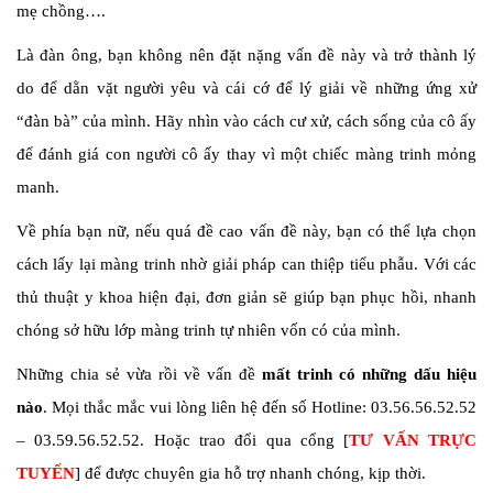
mẹ chồng….
Là đàn ông, bạn không nên đặt nặng vấn đề này và trở thành lý
do để dằn vặt người yêu và cái cớ để lý giải về những ứng xử
“đàn bà” của mình. Hãy nhìn vào cách cư xử, cách sống của cô ấy
để đánh giá con người cô ấy thay vì một chiếc màng trinh mỏng
manh.
Về phía bạn nữ, nếu quá đề cao vấn đề này, bạn có thể lựa chọn
cách lấy lại màng trinh nhờ giải pháp can thiệp tiểu phẫu. Với các
thủ thuật y khoa hiện đại, đơn giản sẽ giúp bạn phục hồi, nhanh
chóng sở hữu lớp màng trinh tự nhiên vốn có của mình.
Những chia sẻ vừa rồi về vấn đề
mất trinh có những dấu hiệu
nào
. Mọi thắc mắc vui lòng liên hệ đến số Hotline: 03.56.56.52.52
– 03.59.56.52.52. Hoặc trao đổi qua cổng [
TƯ VẤN TRỰC
TUYẾN
] để được chuyên gia hỗ trợ nhanh chóng, kịp thời.