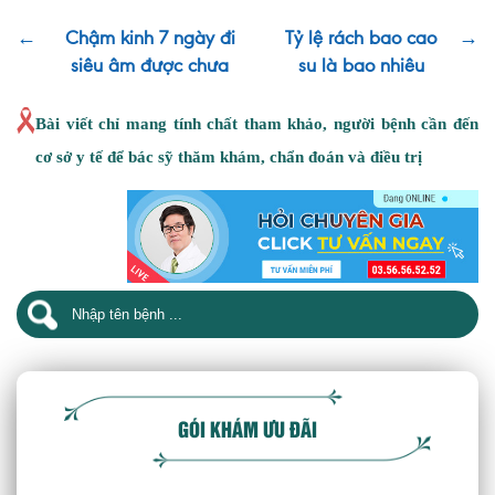
←
Chậm kinh 7 ngày đi
Tỷ lệ rách bao cao
→
siêu âm được chưa
su là bao nhiêu
Bài viết chỉ mang tính chất tham khảo, người bệnh cần đến
cơ sở y tế để bác sỹ thăm khám, chẩn đoán và điều trị
GÓI KHÁM ƯU ĐÃI