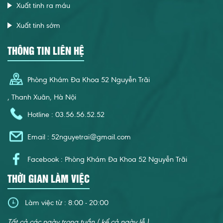
Xuất tinh ra máu
Xuất tinh sớm
THÔNG TIN LIÊN HỆ
Phòng Khám Đa Khoa 52 Nguyễn Trãi
, Thanh Xuân, Hà Nội
Hotline : 03.56.56.52.52
Email :
52nguyetrai@gmail.com
Facebook : Phòng Khám Đa Khoa 52 Nguyễn Trãi
THỜI GIAN LÀM VIỆC
Làm việc từ : 8:00 - 20:00
Tất cả các ngày trong tuần ( kể cả ngày lễ )