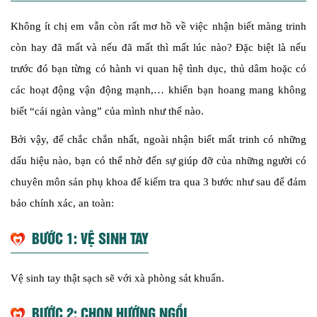
Không ít chị em vẫn còn rất mơ hồ về việc nhận biết màng trinh
còn hay đã mất và nếu đã mất thì mất lúc nào? Đặc biệt là nếu
trước đó bạn từng có hành vi quan hệ tình dục, thủ dâm hoặc có
các hoạt động vận động mạnh,… khiến bạn hoang mang không
biết “cái ngàn vàng” của mình như thế nào.
Bởi vậy, để chắc chắn nhất, ngoài nhận biết mất trinh có những
dấu hiệu nào, bạn có thể nhờ đến sự giúp đỡ của những người có
chuyên môn sản phụ khoa để kiểm tra qua 3 bước như sau để đảm
bảo chính xác, an toàn:
BƯỚC 1: VỆ SINH TAY
Vệ sinh tay thật sạch sẽ với xà phòng sát khuẩn.
BƯỚC 2: CHỌN HƯỚNG NGỒI