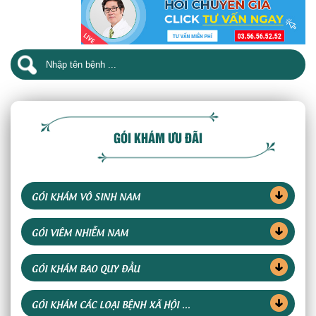
GÓI KHÁM ƯU ĐÃI
GÓI KHÁM VÔ SINH NAM
GÓI VIÊM NHIỄM NAM
GÓI KHÁM BAO QUY ĐẦU
GÓI KHÁM CÁC LOẠI BỆNH XÃ HỘI ...