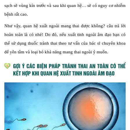
sạch sẽ vùng kín trước và sau khi quan hệ… sẽ có nguy cơ nhiễm
bệnh rất cao.
Như vậy, quan hệ xuất ngoài mang thai được không? câu trả lời
hoàn toàn là có nhé! Do đó, nếu xuất tinh ngoài âm đạo bạn có
thể sử dụng thuốc tránh thai theo tư vấn của bác sĩ chuyên khoa
để yên tâm và loại bỏ khả năng mang thai ngoài ý muốn.
GỢI Ý CÁC BIỆN PHÁP TRÁNH THAI AN TOÀN CÓ THỂ
KẾT HỢP KHI QUAN HỆ XUẤT TINH NGOÀI ÂM ĐẠO