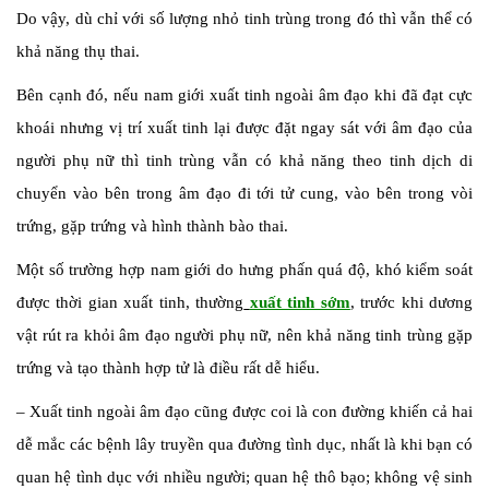
Do vậy, dù chỉ với số lượng nhỏ tinh trùng trong đó thì vẫn thể có
khả năng thụ thai.
Bên cạnh đó, nếu nam giới xuất tinh ngoài âm đạo khi đã đạt cực
khoái nhưng vị trí xuất tinh lại được đặt ngay sát với âm đạo của
người phụ nữ thì tinh trùng vẫn có khả năng theo tinh dịch di
chuyển vào bên trong âm đạo đi tới tử cung, vào bên trong vòi
trứng, gặp trứng và hình thành bào thai.
Một số trường hợp nam giới do hưng phấn quá độ, khó kiểm soát
được thời gian xuất tinh, thường
xuất tinh sớm
, trước khi dương
vật rút ra khỏi âm đạo người phụ nữ, nên khả năng tinh trùng gặp
trứng và tạo thành hợp tử là điều rất dễ hiểu.
– Xuất tinh ngoài âm đạo cũng được coi là con đường khiến cả hai
dễ mắc các bệnh lây truyền qua đường tình dục, nhất là khi bạn có
quan hệ tình dục với nhiều người; quan hệ thô bạo; không vệ sinh