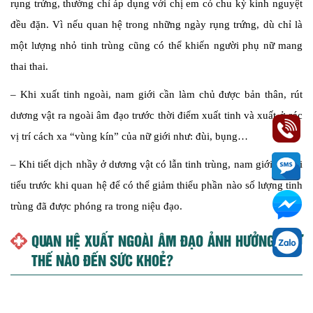
rụng trứng, thường chỉ áp dụng với chị em có chu kỳ kinh nguyệt
đều đặn. Vì nếu quan hệ trong những ngày rụng trứng, dù chỉ là
một lượng nhỏ tinh trùng cũng có thể khiến người phụ nữ mang
thai thai.
– Khi xuất tinh ngoài, nam giới cần làm chủ được bản thân, rút
dương vật ra ngoài âm đạo trước thời điểm xuất tinh và xuất ở các
vị trí cách xa “vùng kín” của nữ giới như: đùi, bụng…
– Khi tiết dịch nhầy ở dương vật có lẫn tinh trùng, nam giới nên đi
tiểu trước khi quan hệ để có thể giảm thiểu phần nào số lượng tinh
trùng đã được phóng ra trong niệu đạo.
QUAN HỆ XUẤT NGOÀI ÂM ĐẠO ẢNH HƯỞNG NHƯ
THẾ NÀO ĐẾN SỨC KHOẺ?