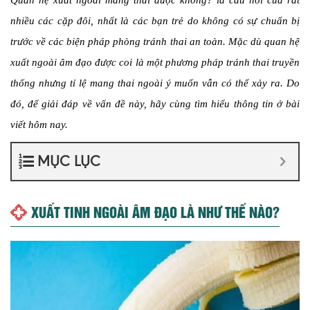
Quan hệ xuất ngoài mang thai được không?
là câu hỏi của rất
nhiều các cặp đôi, nhất là các bạn trẻ do không có sự chuẩn bị
trước về các biện pháp phòng tránh thai an toàn. Mặc dù quan hệ
xuất ngoài âm đạo được coi là một phương pháp tránh thai truyền
thống nhưng tỉ lệ mang thai ngoài ý muốn vẫn có thể xảy ra. Do
đó, để giải đáp về vấn đề này, hãy cùng tìm hiểu thông tin ở bài
viết hôm nay.
MỤC LỤC
XUẤT TINH NGOÀI ÂM ĐẠO LÀ NHƯ THẾ NÀO?