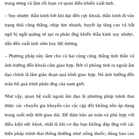
trung ương và làm rối loạn cơ quan điều khiển xuất tinh.
– Suy nhược thần kinh bởi khi đạt đến cực khoái, thần kinh đi vào
trạng thái căng thẳng, nhịp tim nhanh, huyết áp tăng cao và bất
ngờ bị ngắt quãng sẽ tạo ra phản ứng khiến thần kinh suy nhược,
dẫn đến xuất tinh sớm hay liệt dương.
– Phương pháp này làm cho cả hai cùng căng thẳng tinh thần và
ảnh hưởng đến khoái cảm giao hợp. Bởi vì phóng tinh ra ngoài âm
đạo chính là làm gián đoạn quá trình giao hợp. Nó ảnh hưởng đến
toàn bộ quá trình phản ứng của nam giới.
Như vậy, quan hệ xuất ngoài âm đạo là phương pháp tránh thai
được các chuyên gia khuyến cáo các cặp đôi không nên áp dụng
trong suốt một thời gian dài. Để đảm bảo an toàn và phù hợp với
điều kiện sức khoẻ, nhất là khi cơ địa bạn không đáp ứng với các
biện pháp tránh thai thông thường như: uống thuốc; dùng bao cao