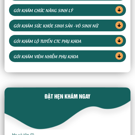
GÓI KHÁM CHỨC NĂNG SINH LÝ
GÓI KHÁM SỨC KHỎE SINH SẢN -VÔ SINH NỮ
GÓI KHÁM LỘ TUYẾN CTC PHỤ KHOA
GÓI KHÁM VIÊM NHIỄM PHỤ KHOA
ĐẶT HẸN KHÁM NGAY