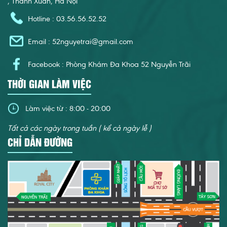
, Thanh Xuân, Hà Nội
Hotline : 03.56.56.52.52
Email :
52nguyetrai@gmail.com
Facebook : Phòng Khám Đa Khoa 52 Nguyễn Trãi
THỜI GIAN LÀM VIỆC
Làm việc từ : 8:00 - 20:00
Tất cả các ngày trong tuần ( kể cả ngày lễ )
CHỈ DẪN ĐƯỜNG