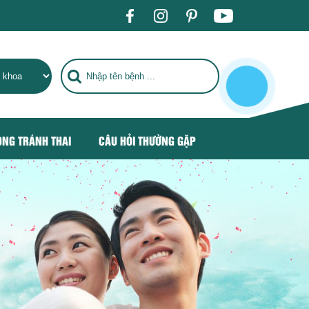
TIÊU CHUẨN QUỐC TẾ, TRỞ THÀNH ĐỊA CHỈ CHĂM SÓC SỨC KH
ÒNG TRÁNH THAI
CÂU HỎI THƯỜNG GẶP