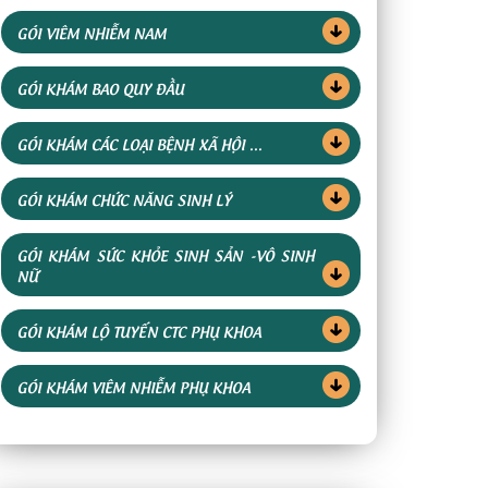
GÓI VIÊM NHIỄM NAM
GÓI KHÁM BAO QUY ĐẦU
GÓI KHÁM CÁC LOẠI BỆNH XÃ HỘI ...
GÓI KHÁM CHỨC NĂNG SINH LÝ
GÓI KHÁM SỨC KHỎE SINH SẢN -VÔ SINH
NỮ
GÓI KHÁM LỘ TUYẾN CTC PHỤ KHOA
GÓI KHÁM VIÊM NHIỄM PHỤ KHOA