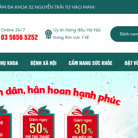
2 NGUYỄN TRÃI TỰ HÀO MANG TỚI DỊCH VỤ KHÁM CHỮA BỆNH 
Online 24/7
Uy tín hàng đầu Hà Nội
03 5656 5252
trong lĩnh vực Y tế
PHỤ KHOA
BỆNH XÃ HỘI
CẨM NANG SỨC KHỎE
ĐẶT V