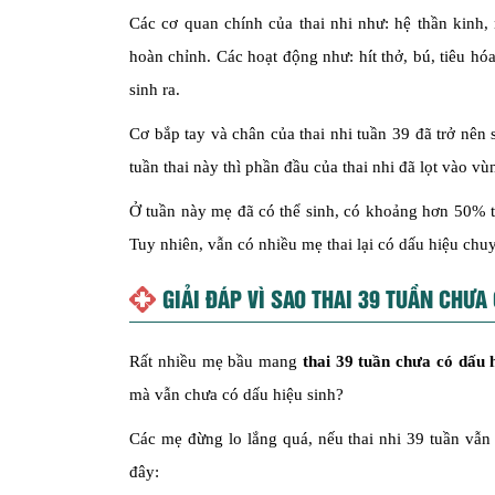
Các cơ quan chính của thai nhi như: hệ thần kinh,
hoàn chỉnh. Các hoạt động như: hít thở, bú, tiêu hóa
sinh ra.
Cơ bắp tay và chân của thai nhi tuần 39 đã trở nê
tuần thai này thì phần đầu của thai nhi đã lọt vào 
Ở tuần này mẹ đã có thể sinh, có khoảng hơn 50% t
Tuy nhiên, vẫn có nhiều mẹ thai lại có dấu hiệu chu
GIẢI ĐÁP VÌ SAO THAI 39 TUẦN CHƯA
Rất nhiều mẹ bầu mang
thai 39 tuần chưa có dấu h
mà vẫn chưa có dấu hiệu sinh?
Các mẹ đừng lo lắng quá, nếu thai nhi 39 tuần vẫn
đây: