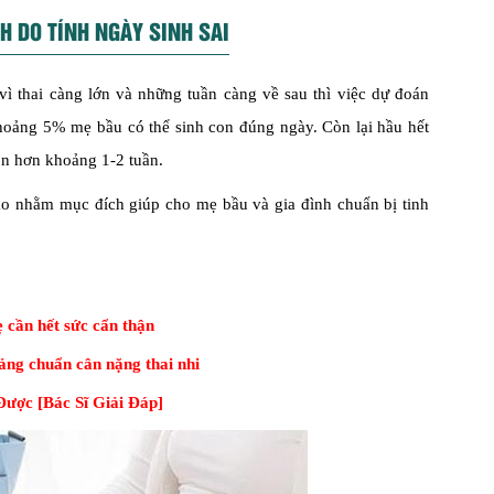
H DO TÍNH NGÀY SINH SAI
vì thai càng lớn và những tuần càng về sau thì việc dự đoán
hoảng 5% mẹ bầu có thể sinh con đúng ngày. Còn lại hầu hết
n hơn khoảng 1-2 tuần.
o nhằm mục đích giúp cho mẹ bầu và gia đình chuẩn bị tinh
 cần hết sức cẩn thận
ảng chuẩn cân nặng thai nhi
ược [Bác Sĩ Giải Đáp]