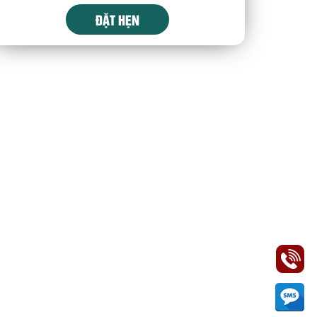
ĐẶT HẸN