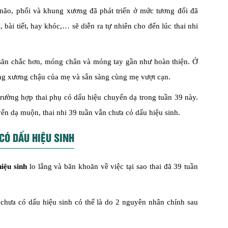
 não, phổi và khung xương đã phát triển ở mức tương đối đã
, bài tiết, hay khóc,… sẽ diễn ra tự nhiên cho đến lúc thai nhi
n săn chắc hơn, móng chân và móng tay gần như hoàn thiện. Ở
vùng xương chậu của mẹ và sẵn sàng cùng mẹ vượt cạn.
rường hợp thai phụ có dấu hiệu chuyển dạ trong tuần 39 này.
yển dạ muộn, thai nhi 39 tuần vẫn chưa có dấu hiệu sinh.
 CÓ DẤU HIỆU SINH
iệu sinh
lo lắng và băn khoăn về việc tại sao thai đã 39 tuần
 chưa có dấu hiệu sinh có thể là do 2 nguyên nhân chính sau