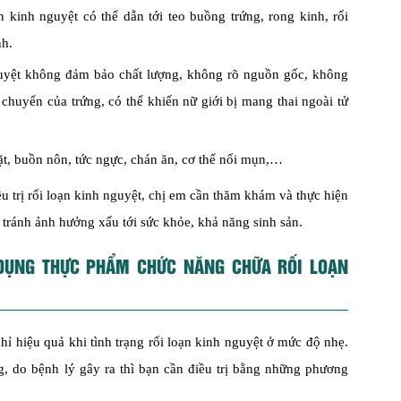
kinh nguyệt có thể dẫn tới teo buồng trứng, rong kinh, rối
nh.
uyệt không đảm bảo chất lượng, không rõ nguồn gốc, không
i chuyển của trứng, có thể khiến nữ giới bị mang thai ngoài tử
ặt, buồn nôn, tức ngực, chán ăn, cơ thể nổi mụn,…
 trị rối loạn kinh nguyệt, chị em cần thăm khám và thực hiện
, tránh ảnh hưởng xấu tới sức khỏe, khả năng sinh sản.
 DỤNG THỰC PHẨM CHỨC NĂNG CHỮA RỐI LOẠN
ỉ hiệu quả khi tình trạng rối loạn kinh nguyệt ở mức độ nhẹ.
, do bệnh lý gây ra thì bạn cần điều trị bằng những phương