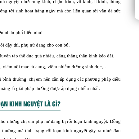
inh nguyệt như: rong kinh, chậm kinh, vô kinh, ít kinh, thống
ởng tới sinh hoạt hàng ngày mà còn liên quan tới vấn đề sức
ên nhân phổ biến như:
tuổi dậy thì, phụ nữ đang cho con bú.
 luyện tập thể dục quá nhiều, căng thẳng thần kinh kéo dài.
ng, viêm nội mạc tử cung, viêm nhiễm đường sinh dục,…
lại bình thường, chị em nên cần áp dụng các phương pháp điều
năng là giải pháp thường được áp dụng nhiều nhất.
ẠN KINH NGUYỆT LÀ GÌ?
cho những chị em phụ nữ đang bị rối loạn kinh nguyệt. Đồng
 thường mà tình trạng rối loạn kinh nguyệt gây ra như: đau