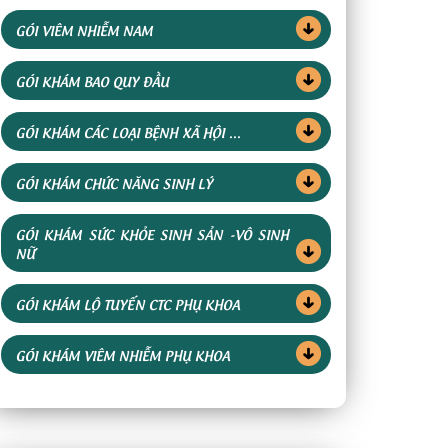
GÓI VIÊM NHIỄM NAM
GÓI KHÁM BAO QUY ĐẦU
GÓI KHÁM CÁC LOẠI BỆNH XÃ HỘI ...
GÓI KHÁM CHỨC NĂNG SINH LÝ
GÓI KHÁM SỨC KHỎE SINH SẢN -VÔ SINH
NỮ
GÓI KHÁM LỘ TUYẾN CTC PHỤ KHOA
GÓI KHÁM VIÊM NHIỄM PHỤ KHOA