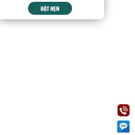
ĐẶT HẸN