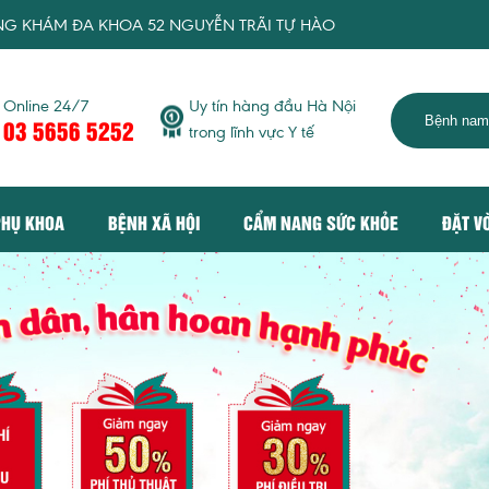
HOA 52 NGUYỄN TRÃI TỰ HÀO MANG TỚI DỊCH VỤ KHÁM CHỮA B
Online 24/7
Uy tín hàng đầu Hà Nội
03 5656 5252
trong lĩnh vực Y tế
PHỤ KHOA
BỆNH XÃ HỘI
CẨM NANG SỨC KHỎE
ĐẶT V