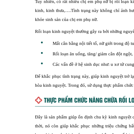
Tuy nhiên, có rất nhiều chị em phụ nữ bị rối loạn k
kinh, kinh thưa,….Tình trạng này không chỉ ảnh hư
khỏe sinh sản của chị em phụ nữ.
Rối loạn kinh nguyệt thường gây ra bởi những nguy
Mất cân bằng nội tiết tố, nữ giới trong độ 
Rối loạn ăn uống, tăng/ giảm cân đột ngột,
Các vấn đề ở hệ sinh dục như: u xơ tử cu
Để khắc phục tình trạng này, giúp kinh nguyệt trở 
hòa kinh nguyệt. Trong đó, sử dụng thực phẩm chức 
THỰC PHẨM CHỨC NĂNG CHỮA RỐI LO
Đây là sản phẩm giúp ổn định chu kỳ kinh nguyệt 
thời, nó còn giúp khắc phục những triệu chứng bất