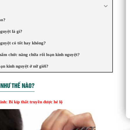
ào?
guyệt là gì?
guyệt có tốt hay không?
phẩm chức năng chữa rối loạn kinh nguyệt?
oạn kinh nguyệt ở nữ giới?
À NHƯ THẾ NÀO?
inh: Bí kíp thất truyền được hé lộ