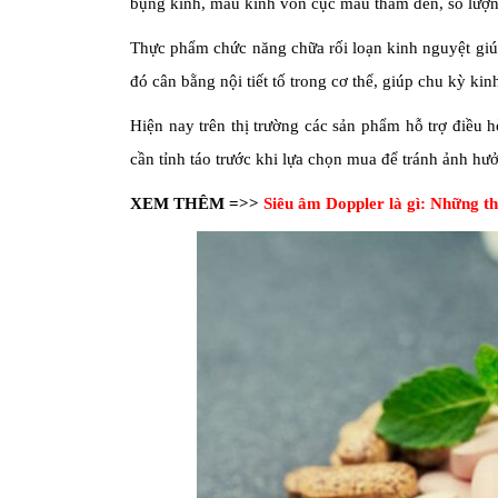
bụng kinh, máu kinh vón cục màu thâm đen, số lượ
Thực phẩm chức năng chữa rối loạn kinh nguyệt giúp 
đó cân bằng nội tiết tố trong cơ thể, giúp chu kỳ kin
Hiện nay trên thị trường các sản phẩm hỗ trợ điều 
cần tỉnh táo trước khi lựa chọn mua để tránh ảnh hưở
XEM THÊM =>>
Siêu âm Doppler là gì: Những th