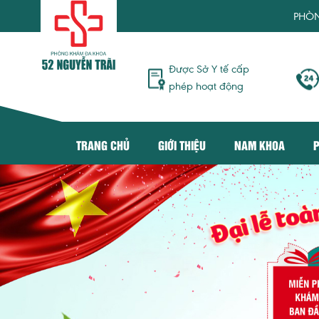
PHÒNG KHÁM ĐA K
Được Sở Y tế cấp
phép hoạt động
TRANG CHỦ
GIỚI THIỆU
NAM KHOA