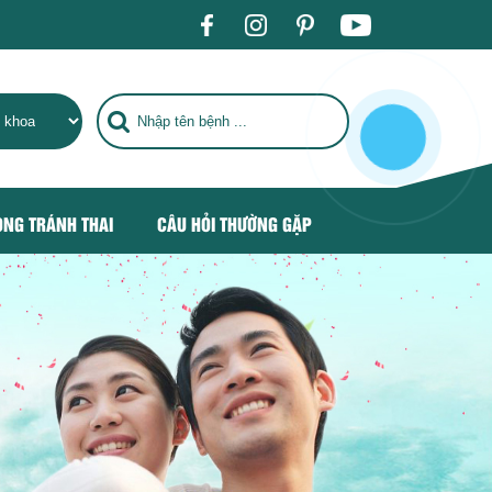
ỆNH TIÊU CHUẨN QUỐC TẾ, TRỞ THÀNH ĐỊA CHỈ CHĂM SÓC SỨ
ÒNG TRÁNH THAI
CÂU HỎI THƯỜNG GẶP