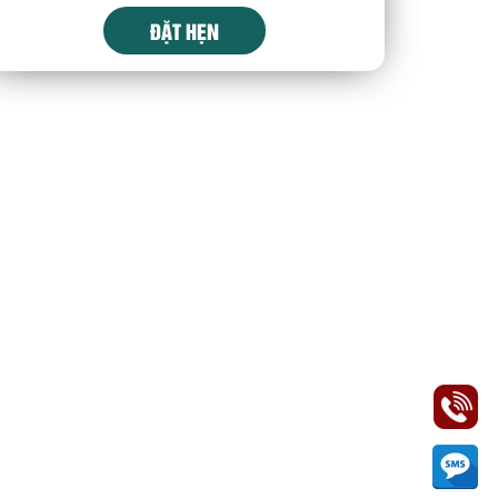
ĐẶT HẸN