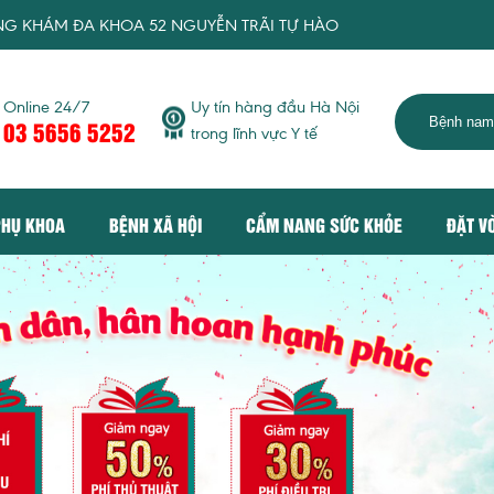
KHOA 52 NGUYỄN TRÃI TỰ HÀO MANG TỚI DỊCH VỤ KHÁM CHỮA
Online 24/7
Uy tín hàng đầu Hà Nội
03 5656 5252
trong lĩnh vực Y tế
PHỤ KHOA
BỆNH XÃ HỘI
CẨM NANG SỨC KHỎE
ĐẶT V