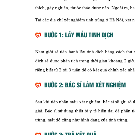
thích, gây nghiện, thuốc thảo dược nào. Ngoài ra, bạ
Tại các địa chỉ xét nghiệm tinh trùng ở Hà Nội, xét 
BƯỚC 1: LẤY MẪU TINH DỊCH
Nam giới sẽ tiến hành lấy tinh dịch bằng cách thủ 
dịch sẽ được phân tích trong thời gian khoảng 2 giờ.
riêng biệt từ 2 tới 3 tuần để có kết quả chính xác nhấ
BƯỚC 2: BÁC SĨ LÀM XÉT NGHIỆM
Sau khi tiếp nhận mẫu xét nghiệm, bác sĩ sẽ ghi rõ t
giải. Bác sĩ sử dụng thiết bị y tế hiện đại để phân 
trùng, mật độ cũng như hình dạng của tinh trùng.
BƯỚC 3: TRẢ KẾT QUẢ