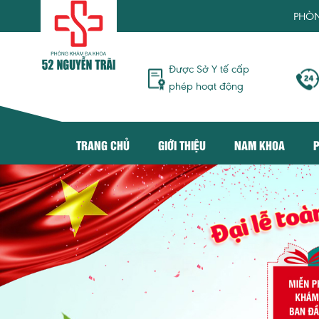
PHÒNG KHÁM ĐA 
Được Sở Y tế cấp
phép hoạt động
TRANG CHỦ
GIỚI THIỆU
NAM KHOA