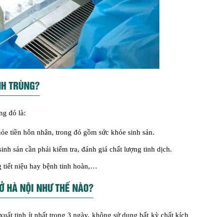
NH TRÙNG?
ng đó là:
ỏe tiền hôn nhân, trong đó gồm sức khỏe sinh sản.
nh sản cần phải kiểm tra, đánh giá chất lượng tinh dịch.
g tiết niệu hay bệnh tinh hoàn,…
Ở HÀ NỘI NHƯ THẾ NÀO?
xuất tinh ít nhất trong 3 ngày, không sử dụng bất kỳ chất kích