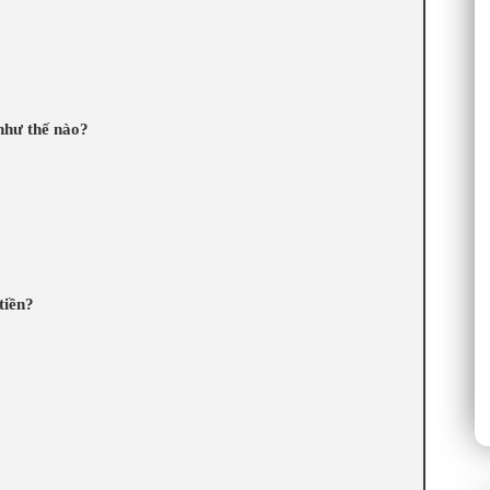
như thế nào?
tiền?