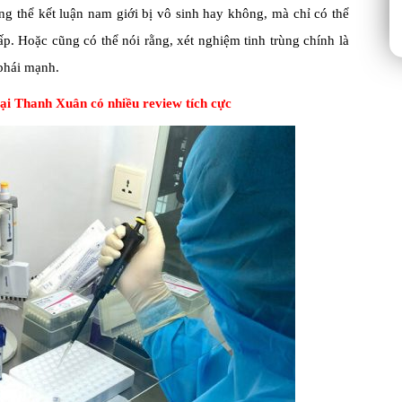
ng thể kết luận nam giới bị vô sinh hay không, mà chỉ có thể
p. Hoặc cũng có thể nói rằng, xét nghiệm tinh trùng chính là
phái mạnh.
 tại Thanh Xuân có nhiều review tích cực