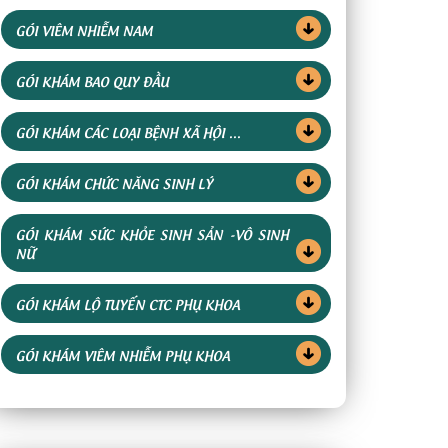
GÓI VIÊM NHIỄM NAM
GÓI KHÁM BAO QUY ĐẦU
GÓI KHÁM CÁC LOẠI BỆNH XÃ HỘI ...
GÓI KHÁM CHỨC NĂNG SINH LÝ
GÓI KHÁM SỨC KHỎE SINH SẢN -VÔ SINH
NỮ
GÓI KHÁM LỘ TUYẾN CTC PHỤ KHOA
GÓI KHÁM VIÊM NHIỄM PHỤ KHOA