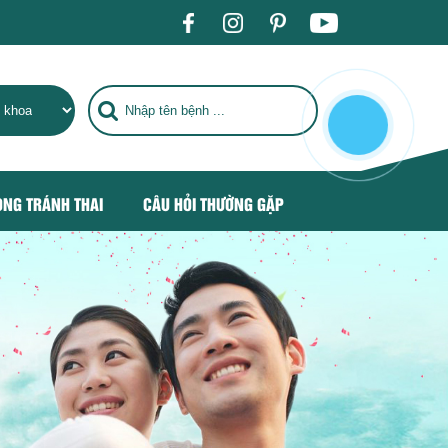
 BỆNH TIÊU CHUẨN QUỐC TẾ, TRỞ THÀNH ĐỊA CHỈ CHĂM SÓC 
ÒNG TRÁNH THAI
CÂU HỎI THƯỜNG GẶP