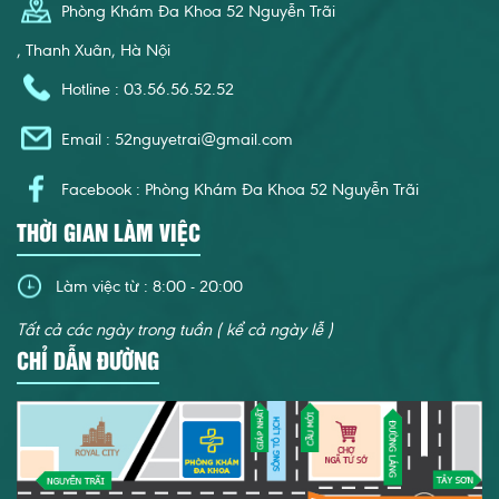
Phòng Khám Đa Khoa 52 Nguyễn Trãi
, Thanh Xuân, Hà Nội
Hotline : 03.56.56.52.52
Email :
52nguyetrai@gmail.com
Facebook : Phòng Khám Đa Khoa 52 Nguyễn Trãi
THỜI GIAN LÀM VIỆC
Làm việc từ : 8:00 - 20:00
Tất cả các ngày trong tuần ( kể cả ngày lễ )
CHỈ DẪN ĐƯỜNG