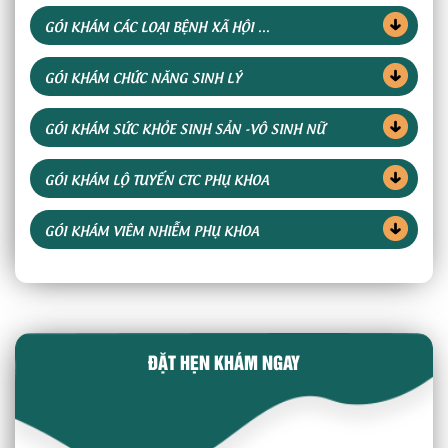
GÓI KHÁM CÁC LOẠI BỆNH XÃ HỘI ...
GÓI KHÁM CHỨC NĂNG SINH LÝ
GÓI KHÁM SỨC KHỎE SINH SẢN -VÔ SINH NỮ
GÓI KHÁM LỘ TUYẾN CTC PHỤ KHOA
GÓI KHÁM VIÊM NHIỄM PHỤ KHOA
ĐẶT HẸN KHÁM NGAY