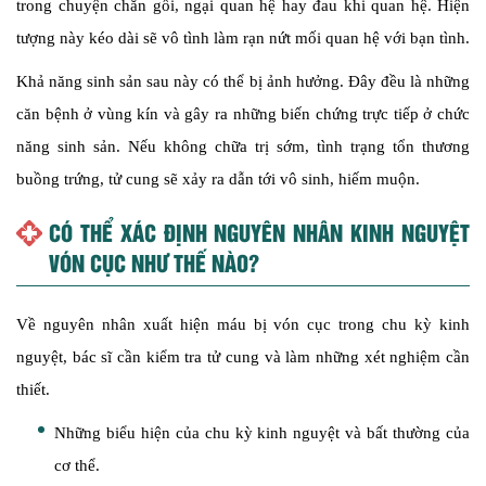
trong chuyện chăn gối, ngại quan hệ hay đau khi quan hệ. Hiện
tượng này kéo dài sẽ vô tình làm rạn nứt mối quan hệ với bạn tình.
Khả năng sinh sản sau này có thể bị ảnh hưởng. Đây đều là những
căn bệnh ở vùng kín và gây ra những biến chứng trực tiếp ở chức
năng sinh sản. Nếu không chữa trị sớm, tình trạng tổn thương
buồng trứng, tử cung sẽ xảy ra dẫn tới vô sinh, hiếm muộn.
CÓ THỂ XÁC ĐỊNH NGUYÊN NHÂN KINH NGUYỆT
VÓN CỤC NHƯ THẾ NÀO?
Về nguyên nhân xuất hiện máu bị vón cục trong chu kỳ kinh
nguyệt, bác sĩ cần kiểm tra tử cung và làm những xét nghiệm cần
thiết.
Những biểu hiện của chu kỳ kinh nguyệt và bất thường của
cơ thể.