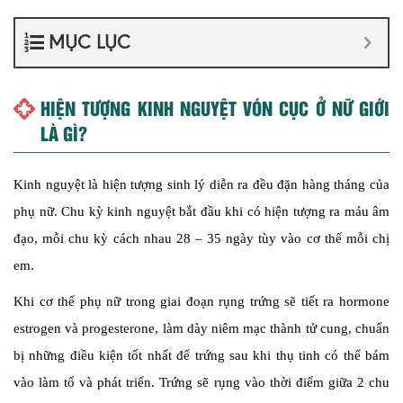
MỤC LỤC
HIỆN TƯỢNG KINH NGUYỆT VÓN CỤC Ở NỮ GIỚI
LÀ GÌ?
Kinh nguyệt là hiện tượng sinh lý diễn ra đều đặn hàng tháng của
phụ nữ. Chu kỳ kinh nguyệt bắt đầu khi có hiện tượng ra máu âm
đạo, mỗi chu kỳ cách nhau 28 – 35 ngày tùy vào cơ thể mỗi chị
em.
Khi cơ thể phụ nữ trong giai đoạn rụng trứng sẽ tiết ra hormone
estrogen và progesterone, làm dày niêm mạc thành tử cung, chuẩn
bị những điều kiện tốt nhất để trứng sau khi thụ tinh có thể bám
vào làm tổ và phát triển. Trứng sẽ rụng vào thời điểm giữa 2 chu