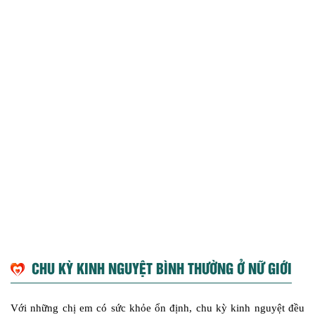
CHU KỲ KINH NGUYỆT BÌNH THƯỜNG Ở NỮ GIỚI
Với những chị em có sức khỏe ổn định, chu kỳ kinh nguyệt đều