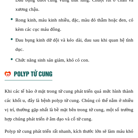
Đau bụng dưới cùng vùng thắt lưng. Chuột rút ở chân và
xương chậu.
Rong kinh, máu kinh nhiều, đặc, màu đỏ thẫm hoặc đen, có
kèm các cục máu đông.
Đau bụng kinh dữ dội và kéo dài, đau sau khi quan hệ tình
dục.
Chức năng sinh sản giảm, khó có con.
POLYP TỬ CUNG
Khi các tế bào ở mặt trong tử cung phát triển quá mức hình thành
các khối u, đây là bệnh polyp tử cung. Chúng có thể nằm ở nhiều
vị trí, thường gặp nhất là bề mặt bên trong tử cung, một số trường
hợp chúng phát triển ở âm đạo và cổ tử cung.
Polyp tử cung phát triển rất nhanh, kích thước lớn sẽ làm máu khó