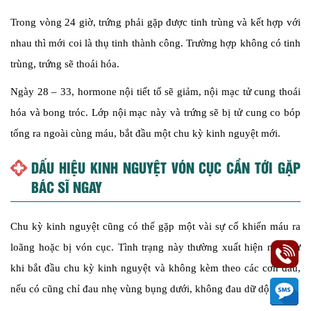
Trong vòng 24 giờ, trứng phải gặp được tinh trùng và kết hợp với
nhau thì mới coi là thụ tinh thành công. Trường hợp không có tinh
trùng, trứng sẽ thoái hóa.
Ngày 28 – 33, hormone nội tiết tố sẽ giảm, nội mạc tử cung thoái
hóa và bong tróc. Lớp nội mạc này và trứng sẽ bị tử cung co bóp
tống ra ngoài cùng máu, bắt đầu một chu kỳ kinh nguyệt mới.
DẤU HIỆU KINH NGUYỆT VÓN CỤC CẦN TỚI GẶP
BÁC SĨ NGAY
Chu kỳ kinh nguyệt cũng có thể gặp một vài sự cố khiến máu ra
loãng hoặc bị vón cục. Tình trạng này thường xuất hiện ngay từ
khi bắt đầu chu kỳ kinh nguyệt và không kèm theo các cơn đau,
nếu có cũng chỉ đau nhẹ vùng bụng dưới, không đau dữ dội.