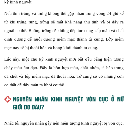
kỳ kinh nguyệt.
Nếu tinh trùng và trứng không thể gặp nhau trong vòng 24 giờ kể
từ khi trứng rụng, trứng sẽ mất khả năng thụ tinh và bị đẩy ra
ngoài cơ thể. Buồng trứng sẽ không tiếp tục cung cấp máu và chất
dinh dưỡng để nuôi dưỡng niêm mạc thành tử cung. Lớp niêm
mạc này sẽ bị thoái hóa và bong khỏi thành tử cung.
Lúc này, một chu kỳ kinh nguyệt mới bắt đầu bằng hiện tượng
chảy máu âm đạo. Đây là hỗn hợp máu, chất nhờn, tế bào trứng
đã chết và lớp niêm mạc đã thoái hóa. Tử cung sẽ có những cơn
co thắt để đẩy máu ra khỏi cơ thể.
NGUYÊN NHÂN KINH NGUYỆT VÓN CỤC Ở NỮ
GIỚI DO ĐÂU?
Nhắc tới nguyên nhân gây nên hiện tượng kinh nguyệt bị vón cục,