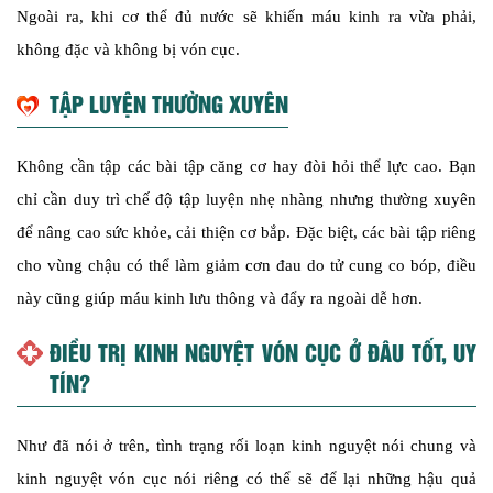
Ngoài ra, khi cơ thể đủ nước sẽ khiến máu kinh ra vừa phải,
không đặc và không bị vón cục.
TẬP LUYỆN THƯỜNG XUYÊN
Không cần tập các bài tập căng cơ hay đòi hỏi thể lực cao. Bạn
chỉ cần duy trì chế độ tập luyện nhẹ nhàng nhưng thường xuyên
để nâng cao sức khỏe, cải thiện cơ bắp. Đặc biệt, các bài tập riêng
cho vùng chậu có thể làm giảm cơn đau do tử cung co bóp, điều
này cũng giúp máu kinh lưu thông và đẩy ra ngoài dễ hơn.
ĐIỀU TRỊ KINH NGUYỆT VÓN CỤC Ở ĐÂU TỐT, UY
TÍN?
Như đã nói ở trên, tình trạng rối loạn kinh nguyệt nói chung và
kinh nguyệt vón cục nói riêng có thể sẽ để lại những hậu quả