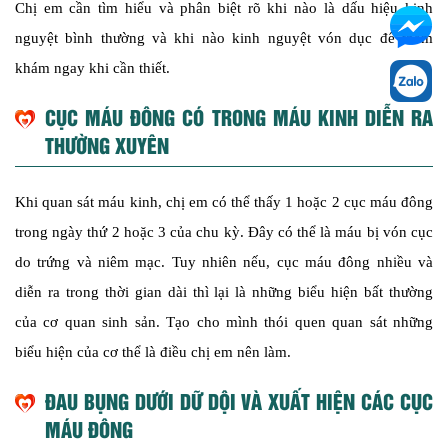
Chị em cần tìm hiểu và phân biệt rõ khi nào là dấu hiệu kinh
nguyệt bình thường và khi nào kinh nguyệt vón dục để thăm
khám ngay khi cần thiết.
CỤC MÁU ĐÔNG CÓ TRONG MÁU KINH DIỄN RA
THƯỜNG XUYÊN
Khi quan sát máu kinh, chị em có thể thấy 1 hoặc 2 cục máu đông
trong ngày thứ 2 hoặc 3 của chu kỳ. Đây có thể là máu bị vón cục
do trứng và niêm mạc. Tuy nhiên nếu, cục máu đông nhiều và
diễn ra trong thời gian dài thì lại là những biểu hiện bất thường
của cơ quan sinh sản. Tạo cho mình thói quen quan sát những
biểu hiện của cơ thể là điều chị em nên làm.
ĐAU BỤNG DƯỚI DỮ DỘI VÀ XUẤT HIỆN CÁC CỤC
MÁU ĐÔNG