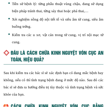
Tiền sử bệnh lý: từng phẫu thuật vùng chậu, đang sử dụng
biện pháp tránh thai, từng sảy thai hoặc phá thai,…
Xét nghiệm nồng độ nội tiết tố và siêu âm tử cung, siêu âm
buồng trứng.
Kiểm tra các u xơ, vật cản trong tử cung, vị trí nội mạc tử
cung.
ĐÂU LÀ CÁCH CHỮA KINH NGUYỆT VÓN CỤC AN
TOÀN, HIỆU QUẢ?
Sau khi kiểm tra các bác sĩ sẽ xác định bạn có đang mắc bệnh hay
không, nếu có thì tình trạng bệnh đang ở mức độ nào. Sau đó các
bác sĩ sẽ đưa ra hướng điều trị tùy thuộc và tình trạng bệnh và sức
khỏe của bạn.
CÁCH CHỮA KINH NGUYỆT VÓN CỤC BẰNG