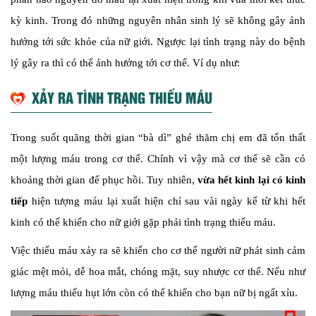
kỳ kinh. Trong đó những nguyên nhân sinh lý sẽ không gây ảnh
hưởng tới sức khỏe của nữ giới. Ngược lại tình trạng này do bệnh
lý gây ra thì có thể ảnh hưởng tới cơ thể. Ví dụ như:
XẢY RA TÌNH TRẠNG THIẾU MÁU
Trong suốt quãng thời gian “bà dì” ghé thăm chị em đã tổn thất
một lượng máu trong cơ thể. Chính vì vậy mà cơ thể sẽ cần có
khoảng thời gian để phục hồi. Tuy nhiên,
vừa hết kinh lại có kinh
tiếp
hiện tượng máu lại xuất hiện chỉ sau vài ngày kể từ khi hết
kinh có thể khiến cho nữ giới gặp phải tình trạng thiếu máu.
Việc thiếu máu xảy ra sẽ khiến cho cơ thể người nữ phát sinh cảm
giác mệt mỏi, dễ hoa mắt, chóng mặt, suy nhược cơ thể. Nếu như
lượng máu thiếu hụt lớn còn có thể khiến cho bạn nữ bị ngất xỉu.