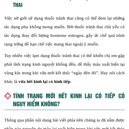
THAI
Việc nữ giới sử dụng thuốc tránh thai cũng có thể đem lại những
tác dụng phụ không mong muốn. Bởi thuốc tránh thai chủ yếu có
tác dụng thay đổi lượng hormone estrogen, gây ức chế quá trình
rụng trứng để hạn chế việc mang thai ngoài ý muốn.
Tuy nhiên việc lạm dụng thuốc tránh thai có thể khiến chị em gặp
phải tình trạng kinh nguyệt không đều, dễ thấy máu xuất hiện tại
vùng kín trong khi vừa mới kết thúc “ngày đèn đỏ”. Hay nói cách
khác là
vừa hết kinh lại có kinh tiếp
.
TÌNH TRẠNG MỚI HẾT KINH LẠI CÓ TIẾP CÓ
NGUY HIỂM KHÔNG?
Thông qua phần nội dung bài viết phía trên chúng ta đã nắm được
phần nào nguyên do máu lại xuất hiện trong khi vừa mới kết thúc