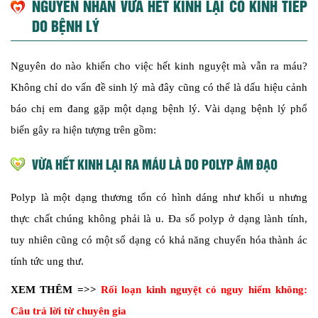
NGUYÊN NHÂN VỪA HẾT KINH LẠI CÓ KINH TIẾP
DO BỆNH LÝ
Nguyên do nào khiến cho việc hết kinh nguyệt mà vẫn ra máu?
Không chỉ do vấn đề sinh lý mà đây cũng có thể là dấu hiệu cảnh
báo chị em đang gặp một dạng bệnh lý. Vài dạng bệnh lý phổ
biến gây ra hiện tượng trên gồm:
VỪA HẾT KINH LẠI RA MÁU LÀ DO POLYP ÂM ĐẠO
Polyp là một dạng thương tổn có hình dáng như khối u nhưng
thực chất chúng không phải là u. Đa số polyp ở dạng lành tính,
tuy nhiên cũng có một số dạng có khả năng chuyển hóa thành ác
tính tức ung thư.
XEM THÊM =>>
Rối loạn kinh nguyệt có nguy hiểm không:
Câu trả lời từ chuyên gia