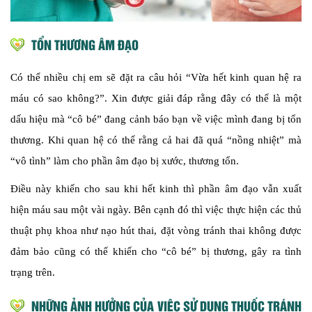
TỔN THƯƠNG ÂM ĐẠO
Có thể nhiều chị em sẽ đặt ra câu hỏi “Vừa hết kinh quan hệ ra
máu có sao không?”. Xin được giải đáp rằng đây có thể là một
dấu hiệu mà “cô bé” đang cảnh báo bạn về việc mình đang bị tổn
thương. Khi quan hệ có thể rằng cả hai đã quá “nồng nhiệt” mà
“vô tình” làm cho phần âm đạo bị xước, thương tổn.
Điều này khiến cho sau khi hết kinh thì phần âm đạo vẫn xuất
hiện máu sau một vài ngày. Bên cạnh đó thì việc thực hiện các thủ
thuật phụ khoa như nạo hút thai, đặt vòng tránh thai không được
đảm bảo cũng có thể khiến cho “cô bé” bị thương, gây ra tình
trạng trên.
NHỮNG ẢNH HƯỞNG CỦA VIỆC SỬ DỤNG THUỐC TRÁNH