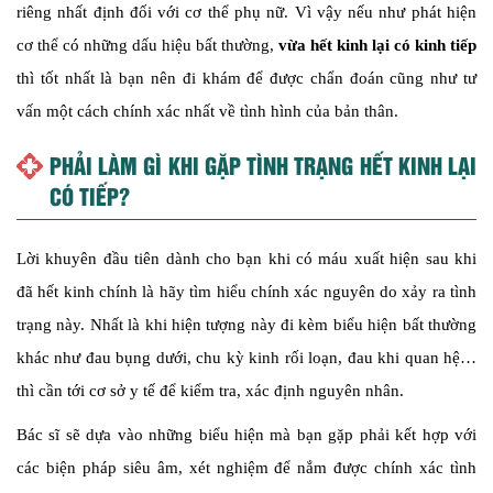
riêng nhất định đối với cơ thể phụ nữ. Vì vậy nếu như phát hiện
cơ thể có những dấu hiệu bất thường,
vừa hết kinh lại có kinh tiếp
thì tốt nhất là bạn nên đi khám để được chẩn đoán cũng như tư
vấn một cách chính xác nhất về tình hình của bản thân.
PHẢI LÀM GÌ KHI GẶP TÌNH TRẠNG HẾT KINH LẠI
CÓ TIẾP?
Lời khuyên đầu tiên dành cho bạn khi có máu xuất hiện sau khi
đã hết kinh chính là hãy tìm hiểu chính xác nguyên do xảy ra tình
trạng này. Nhất là khi hiện tượng này đi kèm biểu hiện bất thường
khác như đau bụng dưới, chu kỳ kinh rối loạn, đau khi quan hệ…
thì cần tới cơ sở y tế để kiểm tra, xác định nguyên nhân.
Bác sĩ sẽ dựa vào những biểu hiện mà bạn gặp phải kết hợp với
các biện pháp siêu âm, xét nghiệm để nắm được chính xác tình