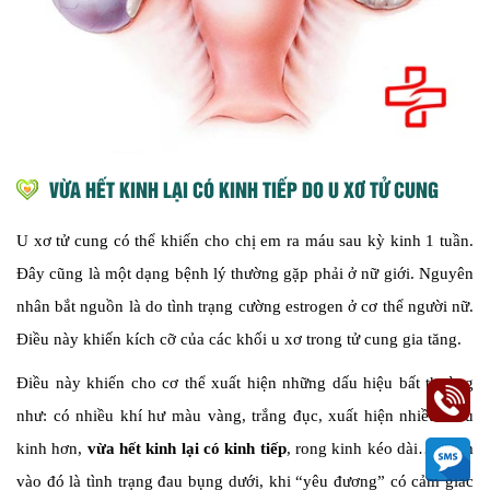
VỪA HẾT KINH LẠI CÓ KINH TIẾP DO U XƠ TỬ CUNG
U xơ tử cung có thể khiến cho chị em ra máu sau kỳ kinh 1 tuần.
Đây cũng là một dạng bệnh lý thường gặp phải ở nữ giới. Nguyên
nhân bắt nguồn là do tình trạng cường estrogen ở cơ thể người nữ.
Điều này khiến kích cỡ của các khối u xơ trong tử cung gia tăng.
Điều này khiến cho cơ thể xuất hiện những dấu hiệu bất thường
như: có nhiều khí hư màu vàng, trắng đục, xuất hiện nhiều máu
kinh hơn,
vừa hết kinh lại có kinh tiếp
, rong kinh kéo dài…Thêm
vào đó là tình trạng đau bụng dưới, khi “yêu đương” có cảm giác