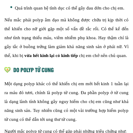
Quá trình quan hệ tình dục có thể gây đau đớn cho chị em.
Nếu mắc phải polyp âm đạo mà không được chữa trị kịp thời có
thể khiến cho nữ giới gặp một số vấn đề rắc rối. Có thể kể đến
như tình trạng thiếu máu, viêm nhiễm phụ khoa. Hay thậm chí là
gây tắc ở buồng trứng làm giảm khả năng sinh sản ở phái nữ. Vì
thế, khi bị
vừa hết kinh lại có kinh tiếp
chị em chớ nên chủ quan.
DO POLYP TỬ CUNG
Một dạng polyp khác có thể khiến chị em mới hết kinh 1 tuần lại
ra máu đỏ tươi, chính là polyp tử cung. Đa phần polyp ở tử cung
là dạng lành tính không gây nguy hiểm cho chị em cũng như khả
năng sinh sản. Tuy nhiên cũng có một vài trường hợp hiếm polyp
tử cung có thể dẫn tới ung thư tử cung.
Người mắc polyp tử cung có thể gặp phải những triệu chứng như: