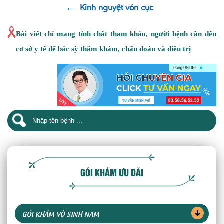
←
Kinh nguyệt vón cục
Bài viết chỉ mang tính chất tham khảo, người bệnh cần đến
cơ sở y tế để bác sỹ thăm khám, chẩn đoán và điều trị
GÓI KHÁM ƯU ĐÃI
GÓI KHÁM VÔ SINH NAM