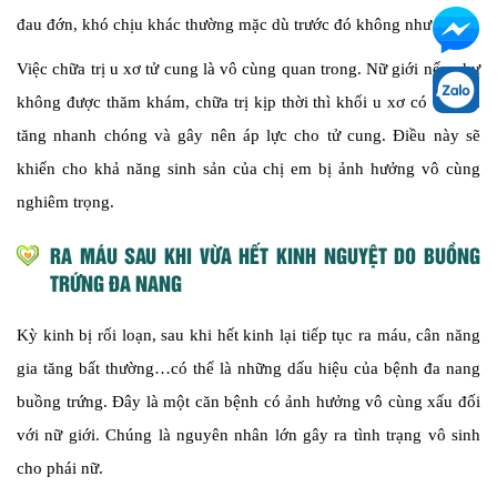
đau đớn, khó chịu khác thường mặc dù trước đó không như vậy.
Việc chữa trị u xơ tử cung là vô cùng quan trong. Nữ giới nếu như
không được thăm khám, chữa trị kịp thời thì khối u xơ có thể gia
tăng nhanh chóng và gây nên áp lực cho tử cung. Điều này sẽ
khiến cho khả năng sinh sản của chị em bị ảnh hưởng vô cùng
nghiêm trọng.
RA MÁU SAU KHI VỪA HẾT KINH NGUYỆT DO BUỒNG
TRỨNG ĐA NANG
Kỳ kinh bị rối loạn, sau khi hết kinh lại tiếp tục ra máu, cân năng
gia tăng bất thường…có thể là những dấu hiệu của bệnh đa nang
buồng trứng. Đây là một căn bệnh có ảnh hưởng vô cùng xấu đối
với nữ giới. Chúng là nguyên nhân lớn gây ra tình trạng vô sinh
cho phái nữ.