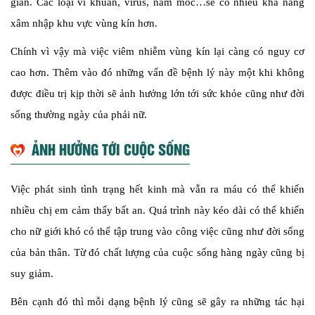
gian. Các loại vi khuẩn, virus, nấm mốc…sẽ có nhiều khả năng
xâm nhập khu vực vùng kín hơn.
Chính vì vậy mà việc viêm nhiễm vùng kín lại càng có nguy cơ
cao hơn. Thêm vào đó những vấn đề bệnh lý này một khi không
được điều trị kịp thời sẽ ảnh hưởng lớn tới sức khỏe cũng như đời
sống thường ngày của phái nữ.
ẢNH HƯỞNG TỚI CUỘC SỐNG
Việc phát sinh tình trạng hết kinh mà vẫn ra máu có thể khiến
nhiều chị em cảm thấy bất an. Quá trình này kéo dài có thể khiến
cho nữ giới khó có thể tập trung vào công việc cũng như đời sống
của bản thân. Từ đó chất lượng của cuộc sống hàng ngày cũng bị
suy giảm.
Bên cạnh đó thì mỗi dạng bệnh lý cũng sẽ gây ra những tác hại