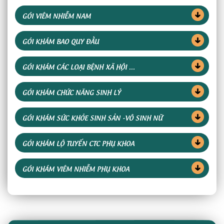
GÓI VIÊM NHIỄM NAM
GÓI KHÁM BAO QUY ĐẦU
GÓI KHÁM CÁC LOẠI BỆNH XÃ HỘI ...
GÓI KHÁM CHỨC NĂNG SINH LÝ
GÓI KHÁM SỨC KHỎE SINH SẢN -VÔ SINH NỮ
GÓI KHÁM LỘ TUYẾN CTC PHỤ KHOA
GÓI KHÁM VIÊM NHIỄM PHỤ KHOA