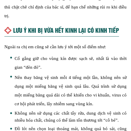
thủ chặt chẽ chỉ định của bác sĩ, để hạn chế những rủi ro khi điều
trị.
LƯU Ý KHI BỊ VỪA HẾT KINH LẠI CÓ KINH TIẾP
Ngoài ra chị em cũng sẽ cần lưu ý tới một số điểm như:
Cố gắng giữ cho vùng kín được sạch sẽ, nhất là vào thời
gian “đèn đỏ”.
Nên thay băng vệ sinh mỗi 4 tiếng một lần, không nên sử
dụng một miếng băng vệ sinh quá lâu. Quá trình sử dụng
một miếng băng quá dài có thể khiến cho vi khuẩn, virus có
cơ hội phát triển, lây nhiễm sang vùng kín.
Không nên sử dụng các chất tẩy rửa, dung dịch vệ sinh có
nhiều hóa chất, chúng có thể làm tổn thương tới “cô bé”.
Đồ lót nên chọn loại thoáng mát, không quá bó sát, cũng