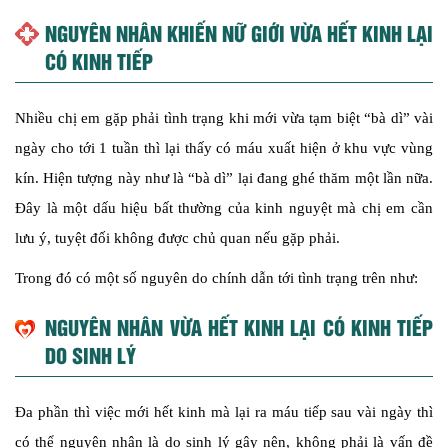
NGUYÊN NHÂN KHIẾN NỮ GIỚI VỪA HẾT KINH LẠI
CÓ KINH TIẾP
Nhiều chị em gặp phải tình trạng khi mới vừa tạm biệt “bà dì” vài
ngày cho tới 1 tuần thì lại thấy có máu xuất hiện ở khu vực vùng
kín. Hiện tượng này như là “bà dì” lại đang ghé thăm một lần nữa.
Đây là một dấu hiệu bất thường của kinh nguyệt mà chị em cần
lưu ý, tuyệt đối không được chủ quan nếu gặp phải.
Trong đó có một số nguyên do chính dẫn tới tình trạng trên như:
NGUYÊN NHÂN VỪA HẾT KINH LẠI CÓ KINH TIẾP
DO SINH LÝ
Đa phần thì việc mới hết kinh mà lại ra máu tiếp sau vài ngày thì
có thể nguyên nhân là do sinh lý gây nên, không phải là vấn đề