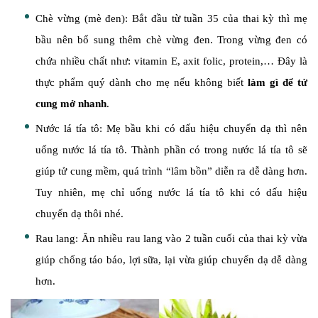
Chè vừng (mè đen): Bắt đầu từ tuần 35 của thai kỳ thì mẹ
bầu nên bổ sung thêm chè vừng đen. Trong vừng đen có
chứa nhiều chất như: vitamin E, axit folic, protein,… Đây là
thực phẩm quý dành cho mẹ nếu không biết
làm gì để tử
cung mở nhanh
.
Nước lá tía tô: Mẹ bầu khi có dấu hiệu chuyển dạ thì nên
uống nước lá tía tô. Thành phần có trong nước lá tía tô sẽ
giúp tử cung mềm, quá trình “lâm bồn” diễn ra dễ dàng hơn.
Tuy nhiên, mẹ chỉ uống nước lá tía tô khi có dấu hiệu
chuyển dạ thôi nhé.
Rau lang: Ăn nhiều rau lang vào 2 tuần cuối của thai kỳ vừa
giúp chống táo báo, lợi sữa, lại vừa giúp chuyển dạ dễ dàng
hơn.