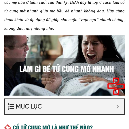
các mẹ bầu ở tuần cuối của thai kỳ. Dưới đây là top 6 cách làm cổ
tử cung mở nhanh giúp mẹ bầu đẻ nhanh không đau. Hãy cùng
tham khảo và áp dụng để giúp cho cuộc “vượt cạn” nhanh chóng,
không đau, nhẹ nhàng nhé.
MỤC LỤC
CỔ TỬ CUNG MỞ LÀ NHƯ THẾ NÀO?