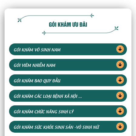
GÓI KHÁM ƯU ĐÃI
GÓI KHÁM VÔ SINH NAM
GÓI VIÊM NHIỄM NAM
GÓI KHÁM BAO QUY ĐẦU
GÓI KHÁM CÁC LOẠI BỆNH XÃ HỘI ...
GÓI KHÁM CHỨC NĂNG SINH LÝ
GÓI KHÁM SỨC KHỎE SINH SẢN -VÔ SINH NỮ