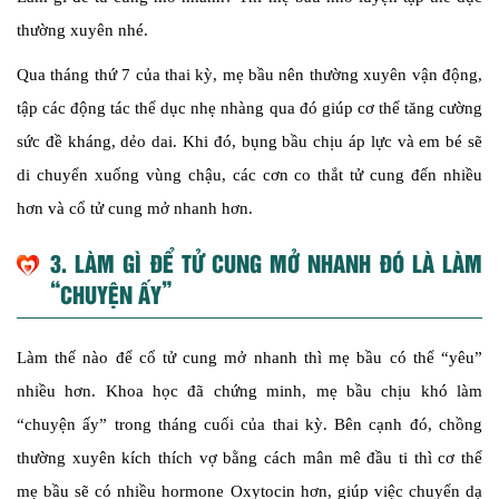
thường xuyên nhé.
Qua tháng thứ 7 của thai kỳ, mẹ bầu nên thường xuyên vận động,
tập các động tác thể dục nhẹ nhàng qua đó giúp cơ thể tăng cường
sức đề kháng, dẻo dai. Khi đó, bụng bầu chịu áp lực và em bé sẽ
di chuyển xuống vùng chậu, các cơn co thắt tử cung đến nhiều
hơn và cổ tử cung mở nhanh hơn.
3. LÀM GÌ ĐỂ TỬ CUNG MỞ NHANH ĐÓ LÀ LÀM
“CHUYỆN ẤY”
Làm thế nào để cổ tử cung mở nhanh thì mẹ bầu có thể “yêu”
nhiều hơn. Khoa học đã chứng minh, mẹ bầu chịu khó làm
“chuyện ấy” trong tháng cuối của thai kỳ. Bên cạnh đó, chồng
thường xuyên kích thích vợ bằng cách mân mê đầu ti thì cơ thể
mẹ bầu sẽ có nhiều hormone Oxytocin hơn, giúp việc chuyển dạ