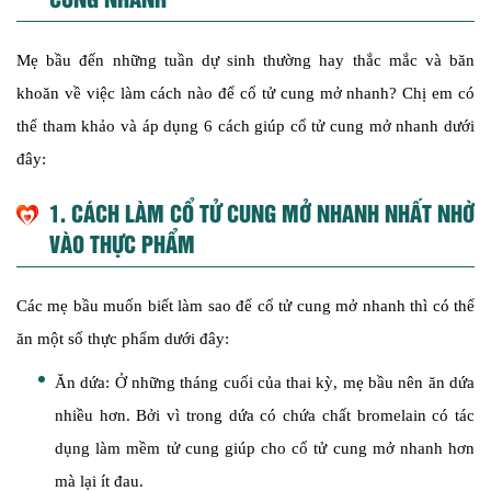
Mẹ bầu đến những tuần dự sinh thường hay thắc mắc và băn
khoăn về việc làm cách nào để cổ tử cung mở nhanh? Chị em có
thể tham khảo và áp dụng 6 cách giúp cổ tử cung mở nhanh dưới
đây:
1. CÁCH LÀM CỔ TỬ CUNG MỞ NHANH NHẤT NHỜ
VÀO THỰC PHẨM
Các mẹ bầu muốn biết làm sao để cổ tử cung mở nhanh thì có thể
ăn một số thực phẩm dưới đây:
Ăn dứa: Ở những tháng cuối của thai kỳ, mẹ bầu nên ăn dứa
nhiều hơn. Bởi vì trong dứa có chứa chất bromelain có tác
dụng làm mềm tử cung giúp cho cổ tử cung mở nhanh hơn
mà lại ít đau.