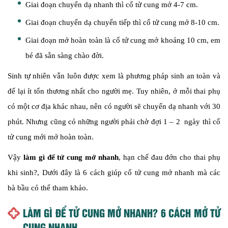
Giai đoạn chuyển dạ nhanh thì cổ tử cung mở 4-7 cm.
Giai đoạn chuyển dạ chuyển tiếp thì cổ tử cung mở 8-10 cm.
Giai đoạn mở hoàn toàn là cổ tử cung mở khoảng 10 cm, em
bé đã sẵn sàng chào đời.
Sinh tự nhiên vẫn luôn được xem là phương pháp sinh an toàn và
để lại ít tổn thương nhất cho người mẹ. Tuy nhiên, ở mỗi thai phụ
có một cơ địa khác nhau, nên có người sẽ chuyển dạ nhanh với 30
phút. Nhưng cũng có những người phải chờ đợi 1 – 2 ngày thì cổ
tử cung mới mở hoàn toàn.
Vậy
làm gì để tử cung mở nhanh
, hạn chế đau đớn cho thai phụ
khi sinh?, Dưới đây là 6 cách giúp cổ tử cung mở nhanh mà các
bà bầu có thể tham khảo.
LÀM GÌ ĐỂ TỬ CUNG MỞ NHANH? 6 CÁCH MỞ TỬ
CUNG NHANH