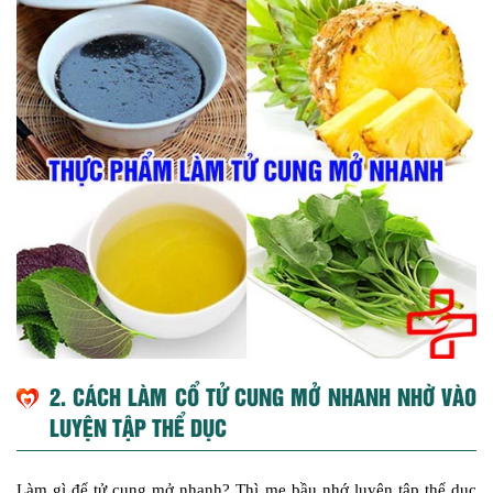
2. CÁCH LÀM CỔ TỬ CUNG MỞ NHANH NHỜ VÀO
LUYỆN TẬP THỂ DỤC
Làm gì để tử cung mở nhanh? Thì mẹ bầu nhớ luyện tập thể dục