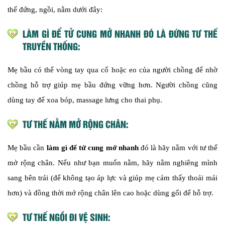
thế đứng, ngồi, nằm dưới đây:
LÀM GÌ ĐỂ TỬ CUNG MỞ NHANH ĐÓ LÀ ĐỨNG TƯ THẾ
TRUYỀN THỐNG:
Mẹ bầu có thể vòng tay qua cổ hoặc eo của người chồng để nhờ
chồng hỗ trợ giúp mẹ bầu đứng vững hơn. Người chồng cũng
dùng tay để xoa bóp, massage lưng cho thai phụ.
TƯ THẾ NẰM MỞ RỘNG CHÂN:
Mẹ bầu cần
làm gì để tử cung mở nhanh
đó là hãy nằm với tư thế
mở rộng chân. Nếu như bạn muốn nằm, hãy nằm nghiêng mình
sang bên trái (để không tạo áp lực và giúp mẹ cảm thấy thoải mái
hơn) và đồng thời mở rộng chân lên cao hoặc dùng gối để hỗ trợ.
TƯ THẾ NGỒI ĐI VỆ SINH: