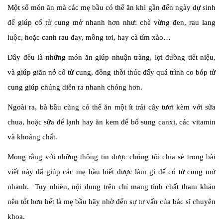
Một số món ăn mà các mẹ bầu có thể ăn khi gần đến ngày dự sinh
để giúp cổ tử cung mở nhanh hơn như: chè vừng đen, rau lang
luộc, hoặc canh rau đay, mồng tơi, hay cà tím xào…
Đây đều là những món ăn giúp nhuận tràng, lợi đường tiết niệu,
và giúp giãn nở cổ tử cung, đồng thời thúc đẩy quá trình co bóp tử
cung giúp chúng diễn ra nhanh chóng hơn.
Ngoài ra, bà bầu cũng có thể ăn một ít trái cây tươi kèm với sữa
chua, hoặc sữa để lạnh hay ăn kem để bổ sung canxi, các vitamin
và khoáng chất.
Mong rằng với những thông tin được chúng tôi chia sẻ trong bài
viết này đã giúp các mẹ bầu biết được làm gì để cổ tử cung mở
nhanh. Tuy nhiên, nội dung trên chỉ mang tính chất tham khảo
nên tốt hơn hết là mẹ bầu hãy nhờ đến sự tư vấn của bác sĩ chuyên
khoa.