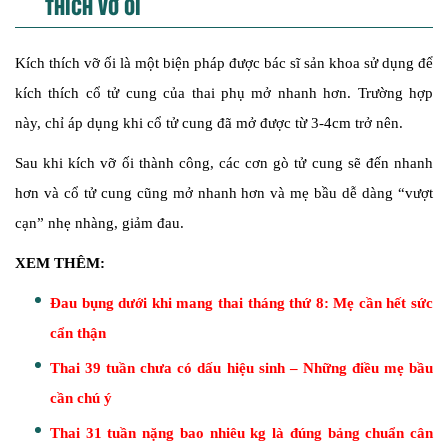
THÍCH VỠ ỐI
Kích thích vỡ ối là một biện pháp được bác sĩ sản khoa sử dụng để
kích thích cổ tử cung của thai phụ mở nhanh hơn. Trường hợp
này, chỉ áp dụng khi cổ tử cung đã mở được từ 3-4cm trở nên.
Sau khi kích vỡ ối thành công, các cơn gò tử cung sẽ đến nhanh
hơn và cổ tử cung cũng mở nhanh hơn và mẹ bầu dễ dàng “vượt
cạn” nhẹ nhàng, giảm đau.
XEM THÊM:
Đau bụng dưới khi mang thai tháng thứ 8: Mẹ cần hết sức
cẩn thận
Thai 39 tuần chưa có dấu hiệu sinh – Những điều mẹ bầu
cần chú ý
Thai 31 tuần nặng bao nhiêu kg là đúng bảng chuẩn cân