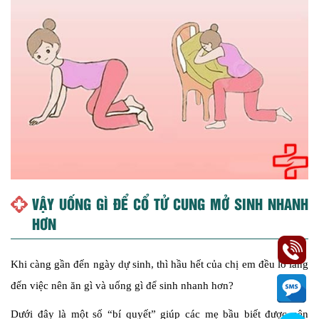
VẬY UỐNG GÌ ĐỂ CỔ TỬ CUNG MỞ SINH NHANH
HƠN
Khi càng gần đến ngày dự sinh, thì hầu hết của chị em đều lo lắng
đến việc nên ăn gì và uống gì để sinh nhanh hơn?
Dưới đây là một số “bí quyết” giúp các mẹ bầu biết được nên