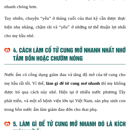
nhanh chóng hơn.
Tuy nhiên, chuyện “yêu” ở tháng cuối của thai kỳ cần được thực
hiện nhẹ nhàng, chậm rãi và “yêu” ở những tư thế thuận lợi nhất
cho mẹ bầu nhé.
4. CÁCH LÀM CỔ TỬ CUNG MỞ NHANH NHẤT NHỜ
TẮM BỒN HOẶC CHƯỜM NÓNG
Nước ấm có công dụng giảm đau và tăng độ mở của tử cung cho
mẹ bầu rất tốt. Vì thế,
làm gì để tử cung mở nhanh
thì mẹ không
được bỏ qua cách này nhé. Hiện tại ở nhiều nước phương Tây
phát triển, và một số bệnh viện lớn tại Việt Nam, sản phụ sinh con
trong bồn nước ấm làm giảm đau đớn cho thai phụ.
5. LÀM GÌ ĐỂ TỬ CUNG MỞ NHANH ĐÓ LÀ KÍCH