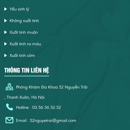
Yếu sinh lý
Không xuất tinh
Xuất tinh muộn
Xuất tinh ra máu
Xuất tinh sớm
THÔNG TIN LIÊN HỆ
Phòng Khám Đa Khoa 52 Nguyễn Trãi
, Thanh Xuân, Hà Nội
Hotline : 03.56.56.52.52
Email :
52nguyetrai@gmail.com