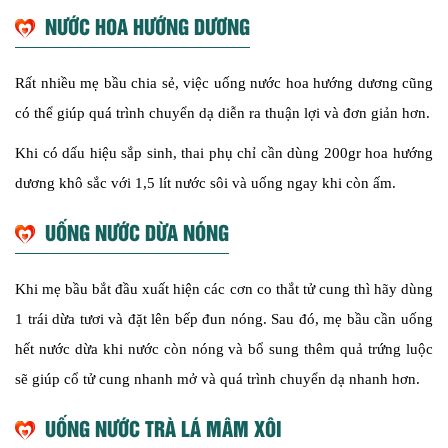
NƯỚC HOA HƯỚNG DƯƠNG
Rất nhiều mẹ bầu chia sẻ, việc uống nước hoa hướng dương cũng
có thể giúp quá trình chuyển dạ diễn ra thuận lợi và đơn giản hơn.
Khi có dấu hiệu sắp sinh, thai phụ chỉ cần dùng 200gr hoa hướng
dương khô sắc với 1,5 lít nước sôi và uống ngay khi còn ấm.
UỐNG NƯỚC DỪA NÓNG
Khi mẹ bầu bắt đầu xuất hiện các cơn co thắt tử cung thì hãy dùng
1 trái dừa tươi và đặt lên bếp đun nóng. Sau đó, mẹ bầu cần uống
hết nước dừa khi nước còn nóng và bổ sung thêm quả trứng luộc
sẽ giúp cổ tử cung nhanh mở và quá trình chuyển dạ nhanh hơn.
UỐNG NƯỚC TRÀ LÁ MÂM XÔI