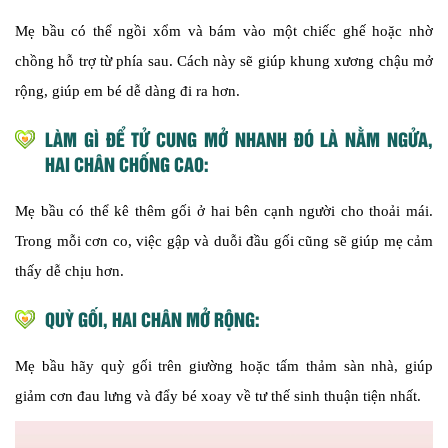
Mẹ bầu có thể ngồi xổm và bám vào một chiếc ghế hoặc nhờ
chồng hỗ trợ từ phía sau. Cách này sẽ giúp khung xương chậu mở
rộng, giúp em bé dễ dàng đi ra hơn.
LÀM GÌ ĐỂ TỬ CUNG MỞ NHANH ĐÓ LÀ NẰM NGỬA,
HAI CHÂN CHỐNG CAO:
Mẹ bầu có thể kê thêm gối ở hai bên cạnh người cho thoải mái.
Trong mỗi cơn co, việc gập và duỗi đầu gối cũng sẽ giúp mẹ cảm
thấy dễ chịu hơn.
QUỲ GỐI, HAI CHÂN MỞ RỘNG:
Mẹ bầu hãy quỳ gối trên giường hoặc tấm thảm sàn nhà, giúp
giảm cơn đau lưng và đẩy bé xoay về tư thế sinh thuận tiện nhất.