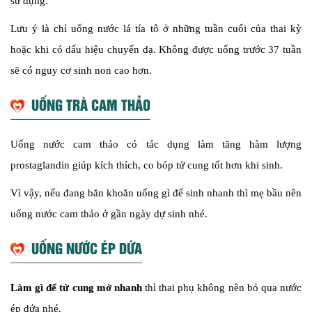
sử dụng.
Lưu ý là chỉ uống nước lá tía tô ở những tuần cuối của thai kỳ
hoặc khi có dấu hiệu chuyển dạ. Không được uống trước 37 tuần
sẽ có nguy cơ sinh non cao hơn.
UỐNG TRÀ CAM THẢO
Uống nước cam thảo có tác dụng làm tăng hàm lượng
prostaglandin giúp kích thích, co bóp tử cung tốt hơn khi sinh.
Vì vậy, nếu đang băn khoăn uống gì để sinh nhanh thì mẹ bầu nên
uống nước cam thảo ở gần ngày dự sinh nhé.
UỐNG NƯỚC ÉP DỨA
Làm gì để tử cung mở nhanh
thì thai phụ không nên bỏ qua nước
ép dứa nhé.