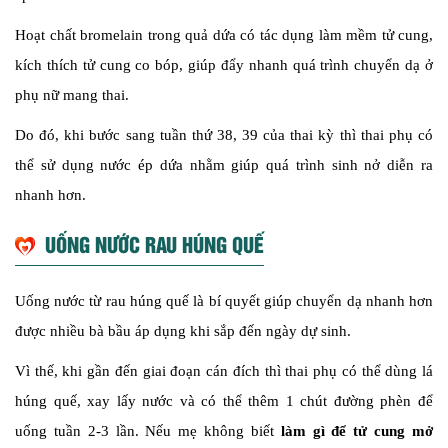
Hoạt chất bromelain trong quả dứa có tác dụng làm mềm tử cung,
kích thích tử cung co bóp, giúp đẩy nhanh quá trình chuyển dạ ở
phụ nữ mang thai.
Do đó, khi bước sang tuần thứ 38, 39 của thai kỳ thì thai phụ có
thể sử dụng nước ép dứa nhằm giúp quá trình sinh nở diễn ra
nhanh hơn.
UỐNG NƯỚC RAU HÚNG QUẾ
Uống nước từ rau húng quế là bí quyết giúp chuyển dạ nhanh hơn
được nhiều bà bầu áp dụng khi sắp đến ngày dự sinh.
Vì thế, khi gần đến giai đoạn cán đích thì thai phụ có thể dùng lá
húng quế, xay lấy nước và có thể thêm 1 chút đường phèn để
uống tuần 2-3 lần. Nếu mẹ không biết
làm gì để tử cung mở