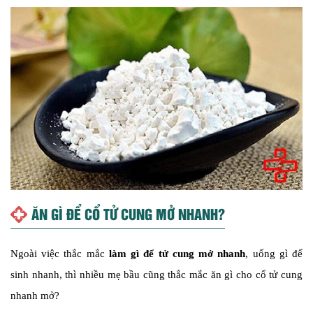
ĂN GÌ ĐỂ CỔ TỬ CUNG MỞ NHANH?
Ngoài việc thắc mắc
làm gì để tử cung mở nhanh
, uống gì để
sinh nhanh, thì nhiều mẹ bầu cũng thắc mắc ăn gì cho cổ tử cung
nhanh mở?