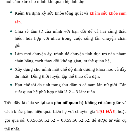
mới cảm xúc cho mình khi quan hệ tình dục:
Kiểm tra định kỳ sức khỏe tổng quát và
khám sức khỏe sinh
sản
.
Chia sẻ tâm tư của mình với bạn đời để cả hai cùng thấu
hiểu, hòa hợp với nhau trong cuộc sống lẫn chuyện chăn
gối.
Làm mới chuyện ấy, tránh để chuyện tình dục trở nên nhàm
chán bằng cách thay đổi không gian, tư thế quan hệ,…
Xây dựng cho mình một chế độ dinh dưỡng khoa học và đầy
đủ nhất. Đồng thời luyện tập thể thao đều đặn.
Hạn chế tối đa tình trạng thủ dâm ở cả nam lẫn nữ giới. Tần
suất quan hệ phù hợp nhất là 2 – 3 lần/ tuần.
Trên đây là chia sẻ
tại sao phụ nữ quan hệ không có cảm giác
và
cách khắc phục hiệu quả. Liên hệ với chuyên gia
TẠI ĐÂY
, hoặc
gọi qua số: 03.56.56.52.52 – 03.59.56.52.52, để được tư vấn cụ
thể nhất.