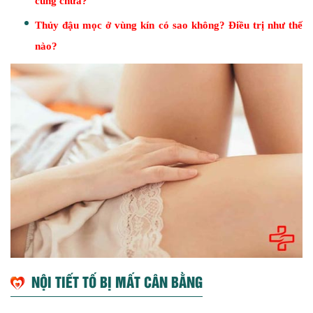
cung chưa?
Thủy đậu mọc ở vùng kín có sao không? Điều trị như thế
nào?
NỘI TIẾT TỐ BỊ MẤT CÂN BẰNG