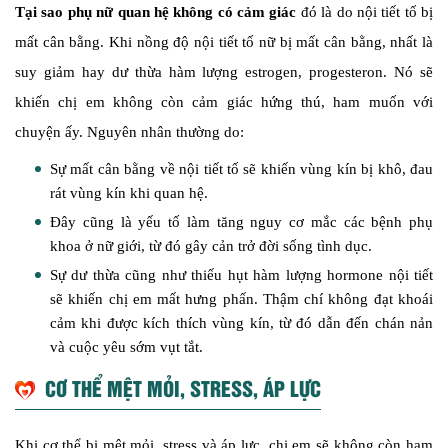
Tại sao phụ nữ quan hệ không có cảm giác
đó là do nội tiết tố bị
mất cân bằng. Khi nồng độ nội tiết tố nữ bị mất cân bằng, nhất là
suy giảm hay dư thừa hàm lượng estrogen, progesteron. Nó sẽ
khiến chị em không còn cảm giác hứng thú, ham muốn với
chuyện ấy. Nguyên nhân thường do:
Sự mất cân bằng về nội tiết tố sẽ khiến vùng kín bị khô, đau
rát vùng kín khi quan hệ.
Đây cũng là yếu tố làm tăng nguy cơ mắc các bệnh phụ
khoa ở nữ giới, từ đó gây cản trở đời sống tình dục.
Sự dư thừa cũng như thiếu hụt hàm lượng hormone nội tiết
sẽ khiến chị em mất hưng phấn. Thậm chí không đạt khoái
cảm khi được kích thích vùng kín, từ đó dẫn đến chán nản
và cuộc yêu sớm vụt tắt.
CƠ THỂ MỆT MỎI, STRESS, ÁP LỰC
Khi cơ thể bị mệt mỏi, stress và áp lực, chị em sẽ không còn ham