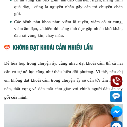
Dị tật vùng kín bao gồm: âm đạo quá hẹp, ngắn, màng trinh
quá dày,…cũng là nguyên nhân gây cản trở chuyện chăn
gối.
Các bệnh phụ khoa như: viêm lộ tuyến, viêm cổ tử cung,
viêm âm đạo,…khiến đời sống tình dục gặp nhiều khó khăn,
đau rát vùng kín, chảy máu.
KHÔNG ĐẠT KHOÁI CẢM NHIỀU LẦN
Để hòa hợp trong chuyện ấy, cùng nhau đạt khoái cảm thì cả hai
cần có sự nỗ lực cũng như thấu hiểu đối phương. Vì thế, nếu chị
em không đạt khoái cảm trong chuyện ấy sẽ dẫn tới tâm lý chán
nản, thất vọng và dần mất cảm giác với chính người đầu ấp tay
gối của mình.