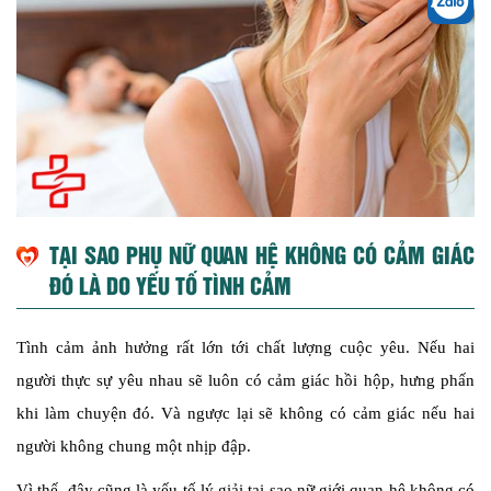
TẠI SAO PHỤ NỮ QUAN HỆ KHÔNG CÓ CẢM GIÁC
ĐÓ LÀ DO YẾU TỐ TÌNH CẢM
Tình cảm ảnh hưởng rất lớn tới chất lượng cuộc yêu. Nếu hai
người thực sự yêu nhau sẽ luôn có cảm giác hồi hộp, hưng phấn
khi làm chuyện đó. Và ngược lại sẽ không có cảm giác nếu hai
người không chung một nhịp đập.
Vì thế, đây cũng là yếu tố lý giải tại sao nữ giới quan hệ không có