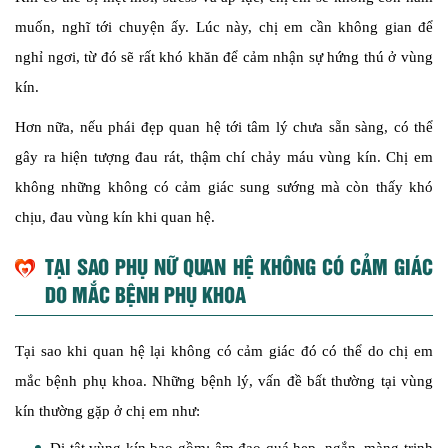
muốn, nghĩ tới chuyện ấy. Lúc này, chị em cần không gian để
nghỉ ngơi, từ đó sẽ rất khó khăn để cảm nhận sự hứng thú ở vùng
kín.
Hơn nữa, nếu phái đẹp quan hệ tới tâm lý chưa sẵn sàng, có thể
gây ra hiện tượng đau rát, thậm chí chảy máu vùng kín. Chị em
không những không có cảm giác sung sướng mà còn thấy khó
chịu, đau vùng kín khi quan hệ.
TẠI SAO PHỤ NỮ QUAN HỆ KHÔNG CÓ CẢM GIÁC
DO MẮC BỆNH PHỤ KHOA
Tại sao khi quan hệ lại không có cảm giác đó có thể do chị em
mắc bệnh phụ khoa. Những bệnh lý, vấn đề bất thường tại vùng
kín thường gặp ở chị em như: